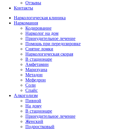
Отзывы
Контакты
Наркологическая клиника
Наркомания
Кодирование
Нарколог на дом
Принудительное лечение
Помощь при передозировке
Снятие ломки
Наркологическая скорая
В стационаре
Амфетамин
Марихуана
Метадон
Мефедрон
Соли
Спайс
Алкоголизм
Пивной
На дому
В стационаре
Принудительное лечение
Женский
Подростковый