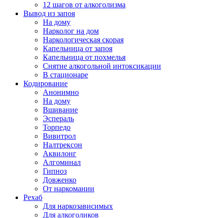
12 шагов от алкоголизма
Вывод из запоя
На дому
Нарколог на дом
Наркологическая скорая
Капельница от запоя
Капельница от похмелья
Снятие алкогольной интоксикации
В стационаре
Кодирование
Анонимно
На дому
Вшивание
Эспераль
Торпедо
Вивитрол
Налтрексон
Аквилонг
Алгоминал
Гипноз
Довженко
От наркомании
Рехаб
Для наркозависимых
Для алкоголиков