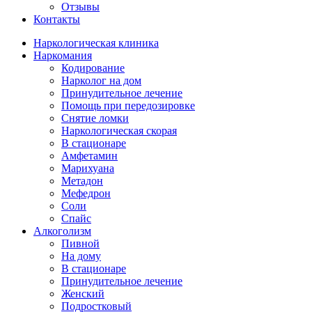
Отзывы
Контакты
Наркологическая клиника
Наркомания
Кодирование
Нарколог на дом
Принудительное лечение
Помощь при передозировке
Снятие ломки
Наркологическая скорая
В стационаре
Амфетамин
Марихуана
Метадон
Мефедрон
Соли
Спайс
Алкоголизм
Пивной
На дому
В стационаре
Принудительное лечение
Женский
Подростковый