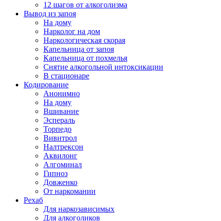
12 шагов от алкоголизма
Вывод из запоя
На дому
Нарколог на дом
Наркологическая скорая
Капельница от запоя
Капельница от похмелья
Снятие алкогольной интоксикации
В стационаре
Кодирование
Анонимно
На дому
Вшивание
Эспераль
Торпедо
Вивитрол
Налтрексон
Аквилонг
Алгоминал
Гипноз
Довженко
От наркомании
Рехаб
Для наркозависимых
Для алкоголиков