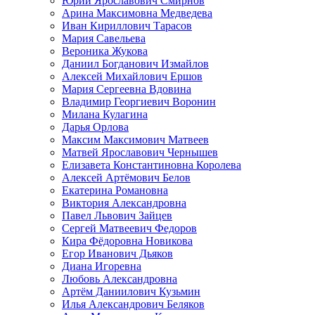
Юрий Ярославович Смирнов
Арина Максимовна Медведева
Иван Кириллович Тарасов
Мария Савельева
Вероника Жукова
Даниил Богданович Измайлов
Алексей Михайлович Ершов
Мария Сергеевна Вдовина
Владимир Георгиевич Воронин
Милана Кулагина
Дарья Орлова
Максим Максимович Матвеев
Матвей Ярославович Чернышев
Елизавета Константиновна Королева
Алексей Артёмович Белов
Екатерина Романовна
Виктория Александровна
Павел Львович Зайцев
Сергей Матвеевич Федоров
Кира Фёдоровна Новикова
Егор Иванович Дьяков
Диана Игоревна
Любовь Александровна
Артём Даниилович Кузьмин
Илья Александрович Беляков