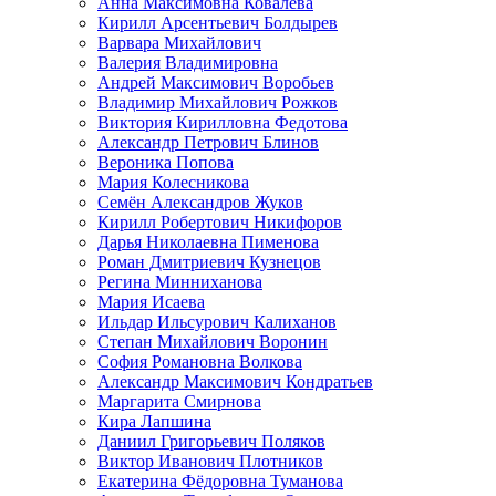
Анна Максимовна Ковалева
Кирилл Арсентьевич Болдырев
Варвара Михайлович
Валерия Владимировна
Андрей Максимович Воробьев
Владимир Михайлович Рожков
Виктория Кирилловна Федотова
Александр Петрович Блинов
Вероника Попова
Мария Колесникова
Семён Александров Жуков
Кирилл Робертович Никифоров
Дарья Николаевна Пименова
Роман Дмитриевич Кузнецов
Регина Минниханова
Мария Исаева
Ильдар Ильсурович Калиханов
Степан Михайлович Воронин
София Романовна Волкова
Александр Максимович Кондратьев
Маргарита Смирнова
Кира Лапшина
Даниил Григорьевич Поляков
Виктор Иванович Плотников
Екатерина Фёдоровна Туманова