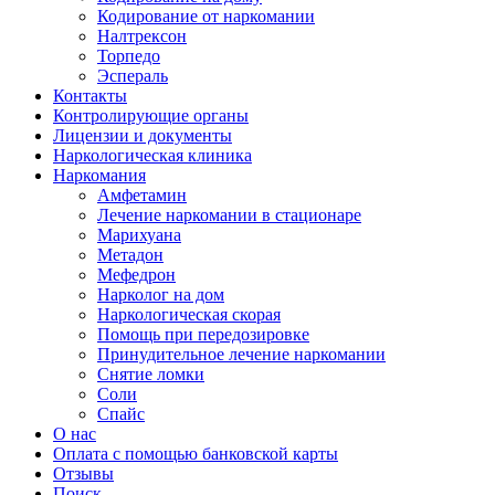
Кодирование от наркомании
Налтрексон
Торпедо
Эспераль
Контакты
Контролирующие органы
Лицензии и документы
Наркологическая клиника
Наркомания
Амфетамин
Лечение наркомании в стационаре
Марихуана
Метадон
Мефедрон
Нарколог на дом
Наркологическая скорая
Помощь при передозировке
Принудительное лечение наркомании
Снятие ломки
Соли
Спайс
О нас
Оплата с помощью банковской карты
Отзывы
Поиск