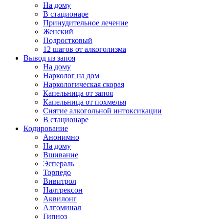
На дому
В стационаре
Принудительное лечение
Женский
Подростковый
12 шагов от алкоголизма
Вывод из запоя
На дому
Нарколог на дом
Наркологическая скорая
Капельница от запоя
Капельница от похмелья
Снятие алкогольной интоксикации
В стационаре
Кодирование
Анонимно
На дому
Вшивание
Эспераль
Торпедо
Вивитрол
Налтрексон
Аквилонг
Алгоминал
Гипноз