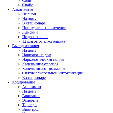
Соли
Спайс
Алкоголизм
Пивной
На дому
В стационаре
Принудительное лечение
Женский
Подростковый
12 шагов от алкоголизма
Вывод из запоя
На дому
Нарколог на дом
Наркологическая скорая
Капельница от запоя
Капельница от похмелья
Снятие алкогольной интоксикации
В стационаре
Кодирование
Анонимно
На дому
Вшивание
Эспераль
Торпедо
Вивитрол