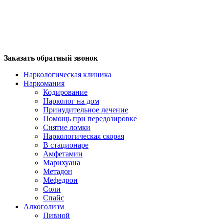
Заказать обратный звонок
Наркологическая клиника
Наркомания
Кодирование
Нарколог на дом
Принудительное лечение
Помощь при передозировке
Снятие ломки
Наркологическая скорая
В стационаре
Амфетамин
Марихуана
Метадон
Мефедрон
Соли
Спайс
Алкоголизм
Пивной