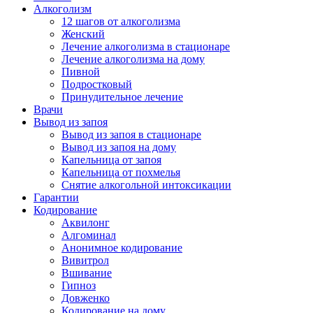
Алкоголизм
12 шагов от алкоголизма
Женский
Лечение алкоголизма в стационаре
Лечение алкоголизма на дому
Пивной
Подростковый
Принудительное лечение
Врачи
Вывод из запоя
Вывод из запоя в стационаре
Вывод из запоя на дому
Капельница от запоя
Капельница от похмелья
Снятие алкогольной интоксикации
Гарантии
Кодирование
Аквилонг
Алгоминал
Анонимное кодирование
Вивитрол
Вшивание
Гипноз
Довженко
Кодирование на дому