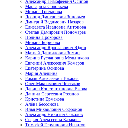
Александр Тимофеевич Осипов
Маргарита Соловьева
Милана Гончарова
Леонид Дмитриевич Зиновьев
Дмитрий Вадимович Назаров
Елизавета Ивановна Антонова
Степан Дамирович Пономарев
Полина Прохорова
Милана Борисова
Александр Ярославович Юдин
Матвей Даниилович Зимин
Карина Руслановна Мельникова
Евгений Алексеевич Комаров
Екатерина Осипова
Мария Алешина
Роман Алексеевич Токарев
Олег Максимович Чистяков
Дарина Константиновна Ежова
Даниил Сергеевич Розанов
Кристина Ермакова
Алёна Бессонова
Илья Михайлович Софронов
Александр Никитич Соколов
София Алексеевна Казакова
Тимофей Германович Игнатов