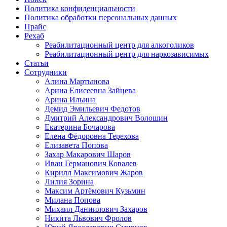
Политика конфиденциальности
Политика обработки персональных данных
Прайс
Рехаб
Реабилитационный центр для алкоголиков
Реабилитационный центр для наркозависимых
Статьи
Сотрудники
Алина Мартынова
Арина Елисеевна Зайцева
Арина Ильина
Демид Эмильевич Федотов
Дмитрий Александрович Волошин
Екатерина Бочарова
Елена Фёдоровна Терехова
Елизавета Попова
Захар Макарович Шаров
Иван Германович Ковалев
Кирилл Максимович Жаров
Лилия Зорина
Максим Артёмович Кузьмин
Милана Попова
Михаил Даниилович Захаров
Никита Львович Фролов