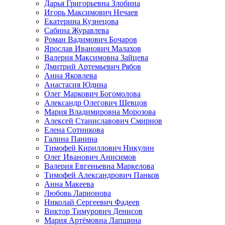
Дарья Григорьевна Злобина
Игорь Максимович Нечаев
Екатерина Кузнецова
Сабина Журавлева
Роман Вадимович Бочаров
Ярослав Иванович Малахов
Валерия Максимовна Зайцева
Дмитрий Артемьевич Рябов
Анна Яковлева
Анастасия Юдина
Олег Маркович Богомолова
Александр Олегович Шевцов
Мария Владимировна Морозова
Алексей Станиславович Смирнов
Елена Сотникова
Галина Панина
Тимофей Кириллович Никулин
Олег Иванович Анисимов
Валерия Евгеньевна Маркелова
Тимофей Александрович Панков
Анна Макеева
Любовь Ларионова
Николай Сергеевич Фадеев
Виктор Тимурович Денисов
Мария Артёмовна Лапшина