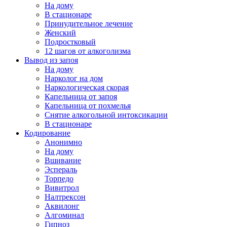
На дому
В стационаре
Принудительное лечение
Женский
Подростковый
12 шагов от алкоголизма
Вывод из запоя
На дому
Нарколог на дом
Наркологическая скорая
Капельница от запоя
Капельница от похмелья
Снятие алкогольной интоксикации
В стационаре
Кодирование
Анонимно
На дому
Вшивание
Эспераль
Торпедо
Вивитрол
Налтрексон
Аквилонг
Алгоминал
Гипноз