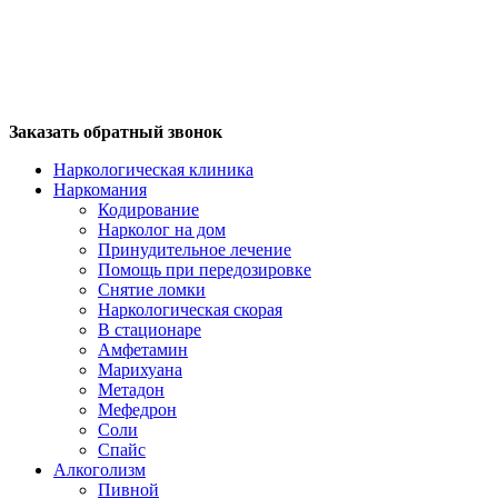
Заказать обратный звонок
Наркологическая клиника
Наркомания
Кодирование
Нарколог на дом
Принудительное лечение
Помощь при передозировке
Снятие ломки
Наркологическая скорая
В стационаре
Амфетамин
Марихуана
Метадон
Мефедрон
Соли
Спайс
Алкоголизм
Пивной