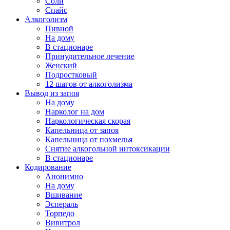
Соли
Спайс
Алкоголизм
Пивной
На дому
В стационаре
Принудительное лечение
Женский
Подростковый
12 шагов от алкоголизма
Вывод из запоя
На дому
Нарколог на дом
Наркологическая скорая
Капельница от запоя
Капельница от похмелья
Снятие алкогольной интоксикации
В стационаре
Кодирование
Анонимно
На дому
Вшивание
Эспераль
Торпедо
Вивитрол