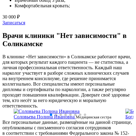
Врачебный обход 3 раза;
Комфортабельная кровать;
30 000 ₽
Записаться
Врачи клиники "Нет зависимости" в
Соликамске
В клинике «Нет зависимости» в Соликамске работают врачи,
для которых результат каждого пациента — не статистика, а
личная профессиональная ответственность. Каждый наш
нарколог участвует в разборе сложных клинических случаев
на внутреннем консилиуме, где решение принимается
коллегиально. Все специалисты имеют персональные
дипломы и сертификаты по наркологии, а также регулярно
проходят повышения квалификации. Доверьте своё здоровье
тем, кто несёт за него юридическую и моральную
ответственность.
Соловьева Полина Ивановна
Богд
ки
Медицинская сестра
Все персональные данные, размещённые на данной странице,
сестр
опубликованы с письменного согласия сотрудников
в соответствии с требованиями Федерального закона № 152-