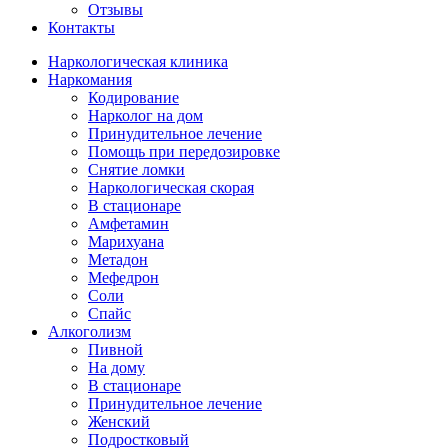
Отзывы
Контакты
Наркологическая клиника
Наркомания
Кодирование
Нарколог на дом
Принудительное лечение
Помощь при передозировке
Снятие ломки
Наркологическая скорая
В стационаре
Амфетамин
Марихуана
Метадон
Мефедрон
Соли
Спайс
Алкоголизм
Пивной
На дому
В стационаре
Принудительное лечение
Женский
Подростковый