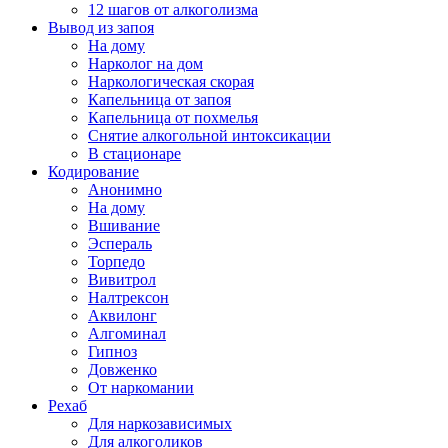
12 шагов от алкоголизма
Вывод из запоя
На дому
Нарколог на дом
Наркологическая скорая
Капельница от запоя
Капельница от похмелья
Снятие алкогольной интоксикации
В стационаре
Кодирование
Анонимно
На дому
Вшивание
Эспераль
Торпедо
Вивитрол
Налтрексон
Аквилонг
Алгоминал
Гипноз
Довженко
От наркомании
Рехаб
Для наркозависимых
Для алкоголиков