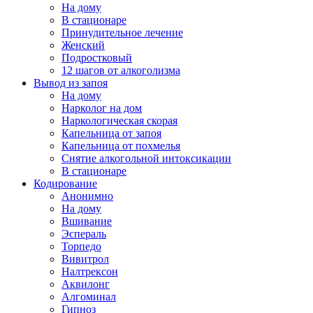
На дому
В стационаре
Принудительное лечение
Женский
Подростковый
12 шагов от алкоголизма
Вывод из запоя
На дому
Нарколог на дом
Наркологическая скорая
Капельница от запоя
Капельница от похмелья
Снятие алкогольной интоксикации
В стационаре
Кодирование
Анонимно
На дому
Вшивание
Эспераль
Торпедо
Вивитрол
Налтрексон
Аквилонг
Алгоминал
Гипноз