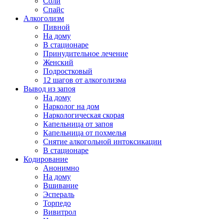
Соли
Спайс
Алкоголизм
Пивной
На дому
В стационаре
Принудительное лечение
Женский
Подростковый
12 шагов от алкоголизма
Вывод из запоя
На дому
Нарколог на дом
Наркологическая скорая
Капельница от запоя
Капельница от похмелья
Снятие алкогольной интоксикации
В стационаре
Кодирование
Анонимно
На дому
Вшивание
Эспераль
Торпедо
Вивитрол