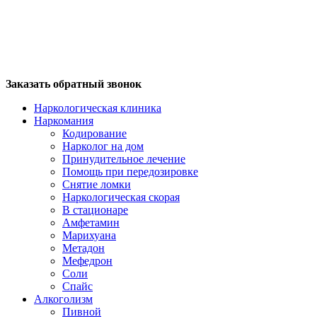
Заказать обратный звонок
Наркологическая клиника
Наркомания
Кодирование
Нарколог на дом
Принудительное лечение
Помощь при передозировке
Снятие ломки
Наркологическая скорая
В стационаре
Амфетамин
Марихуана
Метадон
Мефедрон
Соли
Спайс
Алкоголизм
Пивной