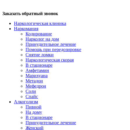
Заказать обратный звонок
Наркологическая клиника
Наркомания
Кодирование
Нарколог на дом
Принудительное лечение
Помощь при передозировке
Снятие ломки
Наркологическая скорая
В стационаре
Амфетамин
Марихуана
Метадон
Мефедрон
Соли
Спайс
Алкоголизм
Пивной
На дому
В стационаре
Принудительное лечение
Женский