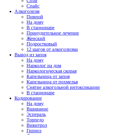
Соли
Спайс
Алкоголизм
Пивной
На дому
В стационаре
Принудительное лечение
Женский
Подростковый
12 шагов от алкоголизма
Вывод из запоя
На дому
Нарколог на дом
Наркологическая скорая
Капельница от запоя
Капельница от похмелья
Снятие алкогольной интоксикации
В стационаре
Кодирование
На дому
Вшивание
Эспераль
Торпедо
Вивитрол
Гипноз