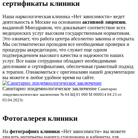
сертификаты клиники
Наша наркологическая клиника «Нет зависимости» ведет
деятельность в Москве на основании
активной лицензии
,
выданной Минздравом, что доказывает соответствие всех
медицинских услуг высоким государственным нормативам.
Это означает, что работа центра абсолютно законна и открыта.
Мы систематически проходим все необходимые проверки и
процедуры аккредитации, что служит еще одним
подтверждением высокого качества и надежности наших
услуг. Все наши сотрудники обладают необходимыми
дипломами и сертификатами, обеспечивая грамотный подход
к терапии. Ознакомиться с оригиналами нашей документации
вы можете в любое удобное время на сайте.
Санитарно эпидемиологическое заключение
В
Санитарно
эпидемиологическое заключение № 64 БЦ 01 000 М 000014 04 23 от
л
03.04.2023г.
Фотогалерея клиники
На
фотографиях клиники
«Нет зависимости» вы можете
увидеть интерьеры нашего стационара и кабинеты для