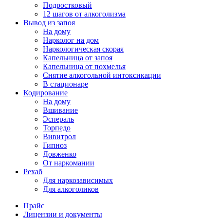
Подростковый
12 шагов от алкоголизма
Вывод из запоя
На дому
Нарколог на дом
Наркологическая скорая
Капельница от запоя
Капельница от похмелья
Снятие алкогольной интоксикации
В стационаре
Кодирование
На дому
Вшивание
Эспераль
Торпедо
Вивитрол
Гипноз
Довженко
От наркомании
Рехаб
Для наркозависимых
Для алкоголиков
Прайс
Лицензии и документы