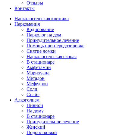
Отзывы
Контакты
Наркологическая клиника
Наркомания
Кодирование
Нарколог на дом
Принудительное лечение
Помощь при передозировке
Снятие ломки
Наркологическая скорая
В стационаре
Амфетамин
Марихуана
Метадон
Мефедрон
Соли
Спайс
Алкоголизм
Пивной
На дому
В стационаре
Принудительное лечение
Женский
Подростковый