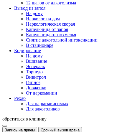
12 шагов от алкоголизма
Вывод из запоя
На дому
Нарколог на дом
Наркологическая скорая
Капельница от запоя
Капельница от похмелья
Снятие алкогольной интоксикации
В стационаре
Кодирование
На дому
Вшивание
Эспераль
Торпедо
Вивитрол
Гипноз
Довженко
От наркомании
Рехаб
Для наркозависимых
Для алкоголиков
обратиться в клинику
Запись на прием
Срочный вызов врача