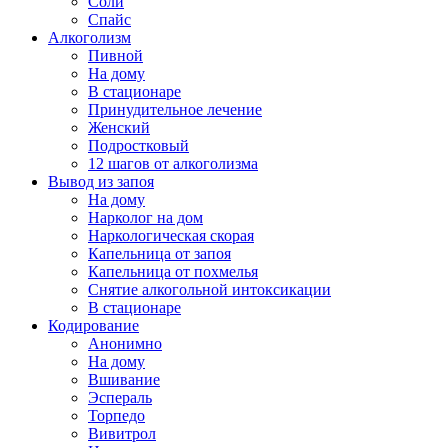
Соли
Спайс
Алкоголизм
Пивной
На дому
В стационаре
Принудительное лечение
Женский
Подростковый
12 шагов от алкоголизма
Вывод из запоя
На дому
Нарколог на дом
Наркологическая скорая
Капельница от запоя
Капельница от похмелья
Снятие алкогольной интоксикации
В стационаре
Кодирование
Анонимно
На дому
Вшивание
Эспераль
Торпедо
Вивитрол