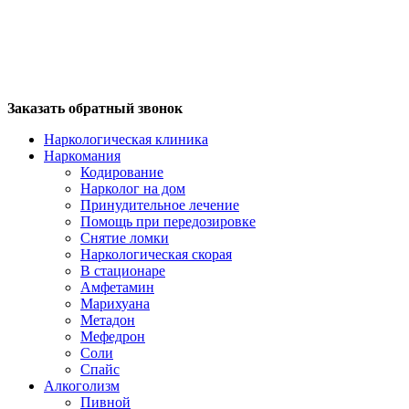
Заказать обратный звонок
Наркологическая клиника
Наркомания
Кодирование
Нарколог на дом
Принудительное лечение
Помощь при передозировке
Снятие ломки
Наркологическая скорая
В стационаре
Амфетамин
Марихуана
Метадон
Мефедрон
Соли
Спайс
Алкоголизм
Пивной