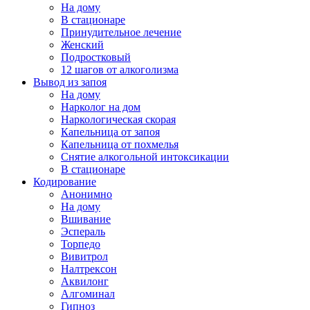
На дому
В стационаре
Принудительное лечение
Женский
Подростковый
12 шагов от алкоголизма
Вывод из запоя
На дому
Нарколог на дом
Наркологическая скорая
Капельница от запоя
Капельница от похмелья
Снятие алкогольной интоксикации
В стационаре
Кодирование
Анонимно
На дому
Вшивание
Эспераль
Торпедо
Вивитрол
Налтрексон
Аквилонг
Алгоминал
Гипноз