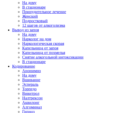
На дому
В стационаре
Принудительное лечение
Женский
Подростковый
12 шагов от алкоголизма
Вывод из запоя
На дому
Нарколог на дом
Наркологическая скорая
Капельница от запоя
Капельница от похмелья
Снятие алкогольной интоксикации
В стационаре
Кодирование
Анонимно
На дому
Вшивание
Эспераль
Торпедо
Вивитрол
Налтрексон
Аквилонг
Алгоминал
Гипноз