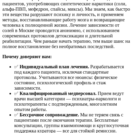
пациентов, употребляющих синтетические наркотики (соли,
альфа-ПВП, мефедрон, спайсы, миксы). Мы знаем, как быстро
эти вещества разрушают психику и личность, и применяем
методы, восстанавливающие работу мозга и возвращающие
человека к полноценной жизни. Лечение зависимости от
солей в Москве проводится анонимно, с использованием
современных протоколов детоксикации и длительной
реабилитации. Чем раньше начать терапию, тем выше шанс на
полное восстановление без необратимых последствий.
Почему доверяют нам:
✅
Индивидуальный план лечения.
Разрабатывается
под каждого пациента, исключая стандартные
протоколы. Учитываются все нюансы: физическое
состояние, психологический профиль и стаж
зависимости.
✅
Квалифицированный медперсонал.
Прием ведут
врачи высшей категории — психиатры-наркологи и
психотерапевты с подтвержденным, многолетним
опытом работы.
✅
Бессрочное сопровождение.
Мы не теряем связь с
пациентами после окончания терапии. Бесплатные
консультации, группы взаимопомощи и круглосуточная
поддержка куратора — все для стойкой ремиссии.