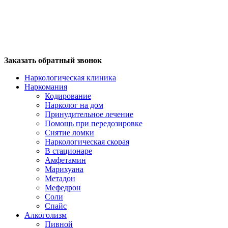
Заказать обратный звонок
Наркологическая клиника
Наркомания
Кодирование
Нарколог на дом
Принудительное лечение
Помощь при передозировке
Снятие ломки
Наркологическая скорая
В стационаре
Амфетамин
Марихуана
Метадон
Мефедрон
Соли
Спайс
Алкоголизм
Пивной