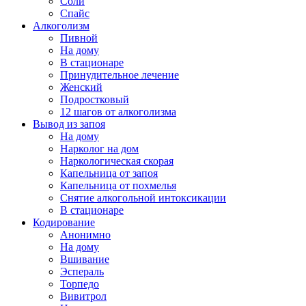
Соли
Спайс
Алкоголизм
Пивной
На дому
В стационаре
Принудительное лечение
Женский
Подростковый
12 шагов от алкоголизма
Вывод из запоя
На дому
Нарколог на дом
Наркологическая скорая
Капельница от запоя
Капельница от похмелья
Снятие алкогольной интоксикации
В стационаре
Кодирование
Анонимно
На дому
Вшивание
Эспераль
Торпедо
Вивитрол