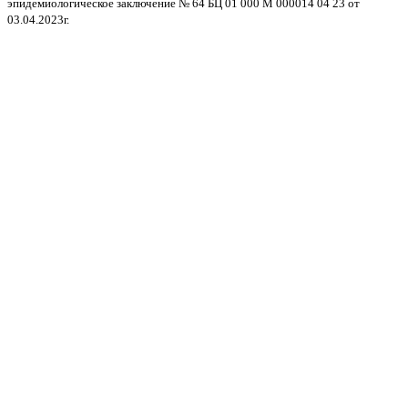
эпидемиологическое заключение № 64 БЦ 01 000 М 000014 04 23 от
л
03.04.2023г.