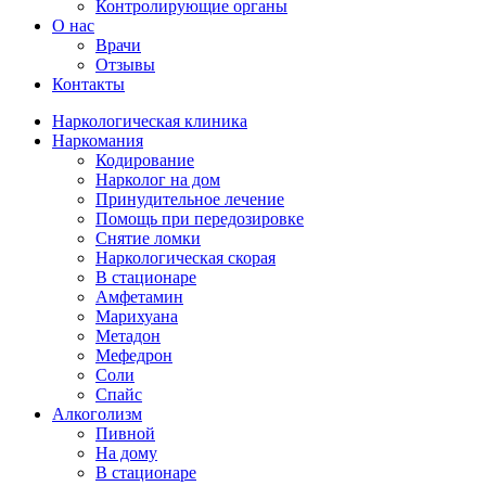
Контролирующие органы
О нас
Врачи
Отзывы
Контакты
Наркологическая клиника
Наркомания
Кодирование
Нарколог на дом
Принудительное лечение
Помощь при передозировке
Снятие ломки
Наркологическая скорая
В стационаре
Амфетамин
Марихуана
Метадон
Мефедрон
Соли
Спайс
Алкоголизм
Пивной
На дому
В стационаре