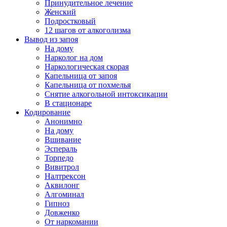
Принудительное лечение
Женский
Подростковый
12 шагов от алкоголизма
Вывод из запоя
На дому
Нарколог на дом
Наркологическая скорая
Капельница от запоя
Капельница от похмелья
Снятие алкогольной интоксикации
В стационаре
Кодирование
Анонимно
На дому
Вшивание
Эспераль
Торпедо
Вивитрол
Налтрексон
Аквилонг
Алгоминал
Гипноз
Довженко
От наркомании