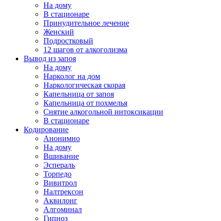
На дому
В стационаре
Принудительное лечение
Женский
Подростковый
12 шагов от алкоголизма
Вывод из запоя
На дому
Нарколог на дом
Наркологическая скорая
Капельница от запоя
Капельница от похмелья
Снятие алкогольной интоксикации
В стационаре
Кодирование
Анонимно
На дому
Вшивание
Эспераль
Торпедо
Вивитрол
Налтрексон
Аквилонг
Алгоминал
Гипноз