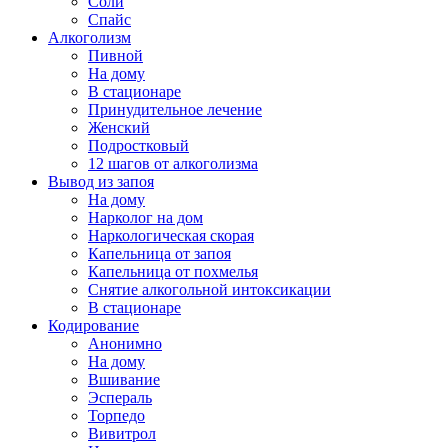
Соли
Спайс
Алкоголизм
Пивной
На дому
В стационаре
Принудительное лечение
Женский
Подростковый
12 шагов от алкоголизма
Вывод из запоя
На дому
Нарколог на дом
Наркологическая скорая
Капельница от запоя
Капельница от похмелья
Снятие алкогольной интоксикации
В стационаре
Кодирование
Анонимно
На дому
Вшивание
Эспераль
Торпедо
Вивитрол