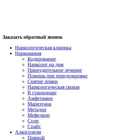
Заказать обратный звонок
Наркологическая клиника
Наркомания
Кодирование
Нарколог на дом
Принудительное лечение
Помощь при передозировке
Снятие ломки
Наркологическая скорая
В стационаре
Амфетамин
Марихуана
Метадон
Мефедрон
Соли
Спайс
Алкоголизм
Пивной