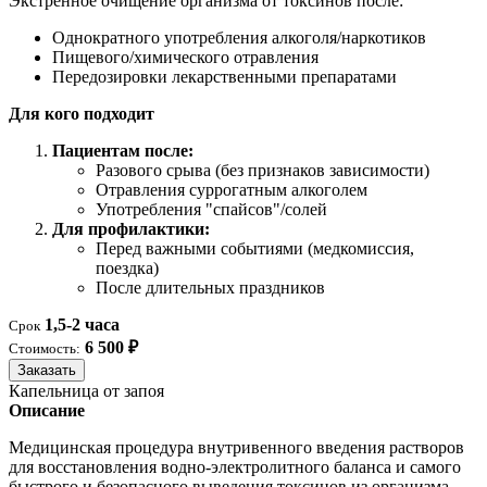
Экстренное очищение организма от токсинов после:
Однократного употребления алкоголя/наркотиков
Пищевого/химического отравления
Передозировки лекарственными препаратами
Для кого подходит
Пациентам после:
Разового срыва (без признаков зависимости)
Отравления суррогатным алкоголем
Употребления "спайсов"/солей
Для профилактики:
Перед важными событиями (медкомиссия,
поездка)
После длительных праздников
1,5-2 часа
Срок
6 500 ₽
Стоимость:
Заказать
Капельница от запоя
Описание
Медицинская процедура внутривенного введения растворов
для восстановления водно-электролитного баланса и самого
быстрого и безопасного выведения токсинов из организма