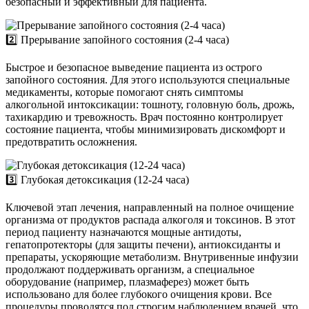
безопасный и эффективный для пациента.
2️⃣ Прерывание запойного состояния (2-4 часа)
Быстрое и безопасное выведение пациента из острого
запойного состояния. Для этого используются специальные
медикаменты, которые помогают снять симптомы
алкогольной интоксикации: тошноту, головную боль, дрожь,
тахикардию и тревожность. Врач постоянно контролирует
состояние пациента, чтобы минимизировать дискомфорт и
предотвратить осложнения.
3️⃣ Глубокая детоксикация (12-24 часа)
Ключевой этап лечения, направленный на полное очищение
организма от продуктов распада алкоголя и токсинов. В этот
период пациенту назначаются мощные антидоты,
гепатопротекторы (для защиты печени), антиоксиданты и
препараты, ускоряющие метаболизм. Внутривенные инфузии
продолжают поддерживать организм, а специальное
оборудование (например, плазмаферез) может быть
использовано для более глубокого очищения крови. Все
процедуры проводятся под строгим наблюдением врачей, что