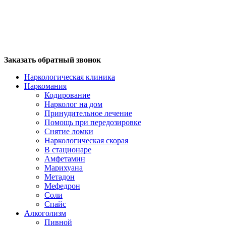
Заказать обратный звонок
Наркологическая клиника
Наркомания
Кодирование
Нарколог на дом
Принудительное лечение
Помощь при передозировке
Снятие ломки
Наркологическая скорая
В стационаре
Амфетамин
Марихуана
Метадон
Мефедрон
Соли
Спайс
Алкоголизм
Пивной