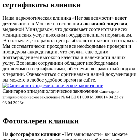
сертификаты клиники
Наша наркологическая клиника «Нет зависимости» ведет
деятельность в Москве на основании
активной лицензии
,
выданной Минздравом, что доказывает соответствие всех
медицинских услуг высоким государственным нормативам.
Это означает, что работа центра абсолютно законна и открыта.
Мы систематически проходим все необходимые проверки и
процедуры аккредитации, что служит еще одним
подтверждением высокого качества и надежности наших
услуг. Все наши сотрудники обладают необходимыми
дипломами и сертификатами, обеспечивая грамотный подход
к терапии. Ознакомиться с оригиналами нашей документации
вы можете в любое удобное время на сайте.
Санитарно эпидемиологическое заключение
В
Санитарно
эпидемиологическое заключение № 64 БЦ 01 000 М 000014 04 23 от
л
03.04.2023г.
Фотогалерея клиники
На
фотографиях клиники
«Нет зависимости» вы можете
увидеть интерьеры нашего стационара и кабинеты для