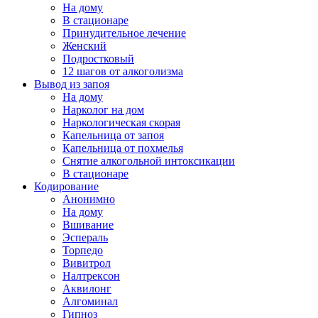
На дому
В стационаре
Принудительное лечение
Женский
Подростковый
12 шагов от алкоголизма
Вывод из запоя
На дому
Нарколог на дом
Наркологическая скорая
Капельница от запоя
Капельница от похмелья
Снятие алкогольной интоксикации
В стационаре
Кодирование
Анонимно
На дому
Вшивание
Эспераль
Торпедо
Вивитрол
Налтрексон
Аквилонг
Алгоминал
Гипноз