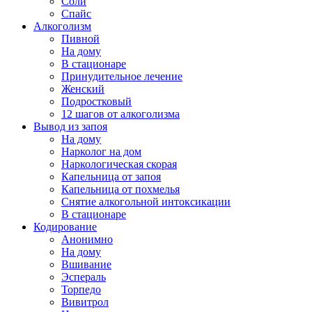
Соли
Спайс
Алкоголизм
Пивной
На дому
В стационаре
Принудительное лечение
Женский
Подростковый
12 шагов от алкоголизма
Вывод из запоя
На дому
Нарколог на дом
Наркологическая скорая
Капельница от запоя
Капельница от похмелья
Снятие алкогольной интоксикации
В стационаре
Кодирование
Анонимно
На дому
Вшивание
Эспераль
Торпедо
Вивитрол