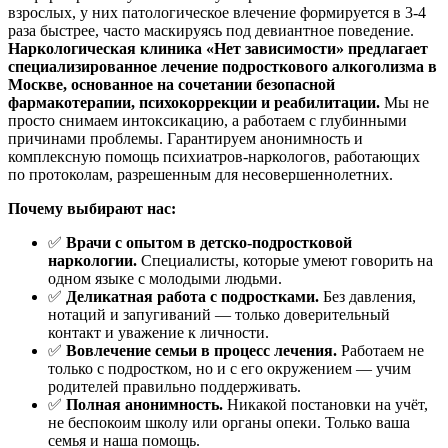
взрослых, у них патологическое влечение формируется в 3-4
раза быстрее, часто маскируясь под девиантное поведение.
Наркологическая клиника «Нет зависимости» предлагает
специализированное лечение подросткового алкоголизма в
Москве, основанное на сочетании безопасной
фармакотерапии, психокоррекции и реабилитации.
Мы не
просто снимаем интоксикацию, а работаем с глубинными
причинами проблемы. Гарантируем анонимность и
комплексную помощь психиатров-наркологов, работающих
по протоколам, разрешенным для несовершеннолетних.
Почему выбирают нас:
✅
Врачи с опытом в детско-подростковой
наркологии.
Специалисты, которые умеют говорить на
одном языке с молодыми людьми.
✅
Деликатная работа с подростками.
Без давления,
нотаций и запугиваний — только доверительный
контакт и уважение к личности.
✅
Вовлечение семьи в процесс лечения.
Работаем не
только с подростком, но и с его окружением — учим
родителей правильно поддерживать.
✅
Полная анонимность.
Никакой постановки на учёт,
не беспокоим школу или органы опеки. Только ваша
семья и наша помощь.