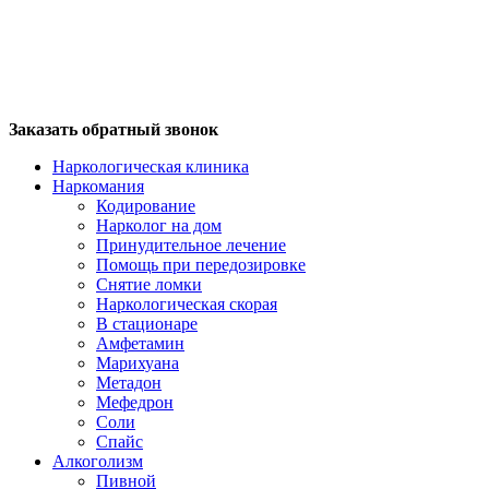
Заказать обратный звонок
Наркологическая клиника
Наркомания
Кодирование
Нарколог на дом
Принудительное лечение
Помощь при передозировке
Снятие ломки
Наркологическая скорая
В стационаре
Амфетамин
Марихуана
Метадон
Мефедрон
Соли
Спайс
Алкоголизм
Пивной