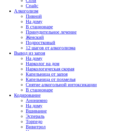
Соли
Спайс
Алкоголизм
Пивной
На дому
В стационаре
Принудительное лечение
Женский
Подростковый
12 шагов от алкоголизма
Вывод из запоя
На дому
Нарколог на дом
Наркологическая скорая
Капельница от запоя
Капельница от похмелья
Снятие алкогольной интоксикации
В стационаре
Кодирование
Анонимно
На дому
Вшивание
Эспераль
Торпедо
Вивитрол