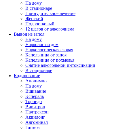
На дому
В стационаре
Принудительное лечение
Женский
Подростковый
12 шагов от алкоголизма
Вывод из запоя
На дому
Нарколог на дом
Наркологическая скорая
Капельница от запоя
Капельница от похмелья
Снятие алкогольной интоксикации
В стационаре
Кодирование
Анонимно
На дому
Вшивание
Эспераль
Торпедо
Вивитрол
Налтрексон
Аквилонг
Алгоминал
Гипноз