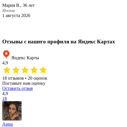
р
Мария В., 36 лет
н
Москва
Р
1 августа 2026
В
М
1
Отзывы с нашего профиля на Яндекс Картах
Яндекс Карты
4,9
18 отзывов • 20 оценок
Поставьте нам оценку
Оставить отзыв
4,9
18
Анна