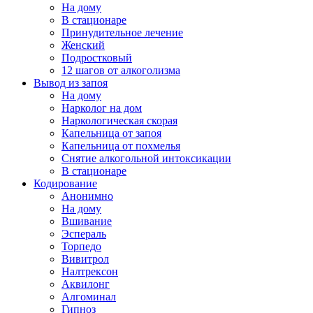
На дому
В стационаре
Принудительное лечение
Женский
Подростковый
12 шагов от алкоголизма
Вывод из запоя
На дому
Нарколог на дом
Наркологическая скорая
Капельница от запоя
Капельница от похмелья
Снятие алкогольной интоксикации
В стационаре
Кодирование
Анонимно
На дому
Вшивание
Эспераль
Торпедо
Вивитрол
Налтрексон
Аквилонг
Алгоминал
Гипноз