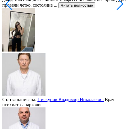
провели четко, состояние ...
ф
Читать полностью
Статья написана:
Пискунов Владимир Николаевич
Врач
психиатр - нарколог