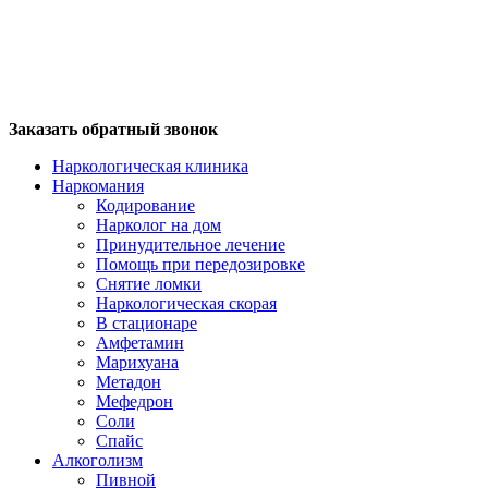
Заказать обратный звонок
Наркологическая клиника
Наркомания
Кодирование
Нарколог на дом
Принудительное лечение
Помощь при передозировке
Снятие ломки
Наркологическая скорая
В стационаре
Амфетамин
Марихуана
Метадон
Мефедрон
Соли
Спайс
Алкоголизм
Пивной