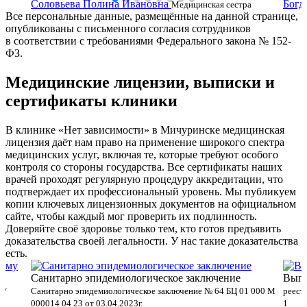
Соловьева Полина Ивановна
Богд
ки
Медицинская сестра
Все персональные данные, размещённые на данной странице,
сестр
опубликованы с письменного согласия сотрудников
в соответствии с требованиями Федерального закона № 152-
ФЗ.
Медицинские лицензии, выписки и
сертификаты клиники
В клинике «Нет зависимости» в Мичуринске медицинская
лицензия даёт нам право на применение широкого спектра
медицинских услуг, включая те, которые требуют особого
контроля со стороны государства. Все сертификаты наших
врачей проходят регулярную процедуру аккредитации, что
подтверждает их профессиональный уровень. Мы публикуем
копии ключевых лицензионных документов на официальном
сайте, чтобы каждый мог проверить их подлинность.
Доверяйте своё здоровье только тем, кто готов предъявить
доказательства своей легальности. У нас такие доказательства
есть.
Санитарно эпидемиологическое заключение
Выпи
му
Санитарно эпидемиологическое заключение № 64 БЦ 01 000 М
реест
000014 04 23 от 03.04.2023г.
1