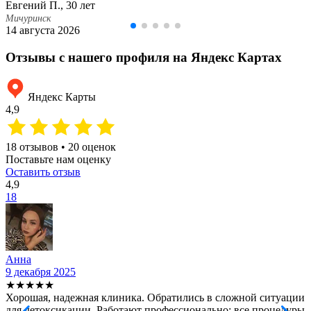
Евгений П., 30 лет
Мичуринск
14 августа 2026
Отзывы с нашего профиля на Яндекс Картах
Яндекс Карты
4,9
18 отзывов • 20 оценок
Поставьте нам оценку
Оставить отзыв
4,9
18
Анна
9 декабря 2025
2
★★★★★
Хорошая, надежная клиника. Обратились в сложной ситуации
С
для детоксикации. Работают профессионально: все процедуры
т