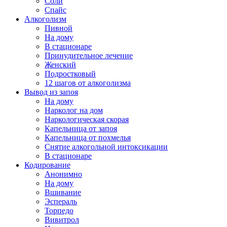
Соли
Спайс
Алкоголизм
Пивной
На дому
В стационаре
Принудительное лечение
Женский
Подростковый
12 шагов от алкоголизма
Вывод из запоя
На дому
Нарколог на дом
Наркологическая скорая
Капельница от запоя
Капельница от похмелья
Снятие алкогольной интоксикации
В стационаре
Кодирование
Анонимно
На дому
Вшивание
Эспераль
Торпедо
Вивитрол