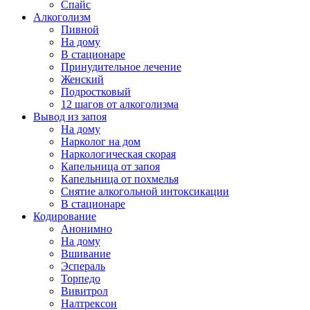
Спайс
Алкоголизм
Пивной
На дому
В стационаре
Принудительное лечение
Женский
Подростковый
12 шагов от алкоголизма
Вывод из запоя
На дому
Нарколог на дом
Наркологическая скорая
Капельница от запоя
Капельница от похмелья
Снятие алкогольной интоксикации
В стационаре
Кодирование
Анонимно
На дому
Вшивание
Эспераль
Торпедо
Вивитрол
Налтрексон