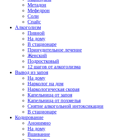
Метадон
Мефедрон
Соли
Спайс
Алкоголизм
Пивной
На дому
В стационаре
Принудительное лечение
Женский
Подростковый
12 шагов от алкоголизма
Вывод из запоя
На дому
Нарколог на дом
Наркологическая скорая
Капельница от запоя
Капельница от похмелья
Снятие алкогольной интоксикации
В стационаре
Кодирование
Анонимно
На дому
Вшивание
Эспераль