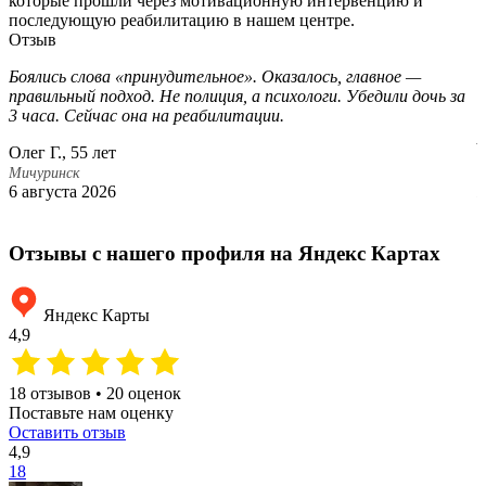
которые прошли через мотивационную интервенцию и
последующую реабилитацию в нашем центре.
Отзыв
Боялись слова «принудительное». Оказалось, главное —
О
правильный подход. Не полиция, а психологи. Убедили дочь за
О
3 часа. Сейчас она на реабилитации.
к
р
Олег Г., 55 лет
О
Мичуринск
6 августа 2026
М
1
Отзывы с нашего профиля на Яндекс Картах
Яндекс Карты
4,9
18 отзывов • 20 оценок
Поставьте нам оценку
Оставить отзыв
4,9
18