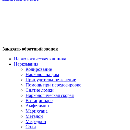
Заказать обратный звонок
Наркологическая клиника
Наркомания
Кодирование
Нарколог на дом
Принудительное лечение
Помощь при передозировке
Снятие ломки
Наркологическая скорая
В стационаре
Амфетамин
Марихуана
Метадон
Мефедрон
Соли