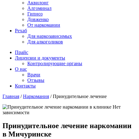
Аквилонг
Алгоминал
Гипноз
Довженко
От наркомании
Рехаб
Для наркозависимых
Для алкоголиков
Прайс
Лицензии и документы
Контролирующие органы
О нас
Врачи
Отзывы
Контакты
Главная
/
Наркомания
/
Принудительное лечение
Принудительное лечение наркомании
в Мичуринске