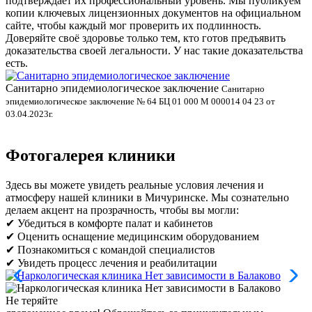
подтверждает их профессиональный уровень. Мы публикуем
копии ключевых лицензионных документов на официальном
сайте, чтобы каждый мог проверить их подлинность.
Доверяйте своё здоровье только тем, кто готов предъявить
доказательства своей легальности. У нас такие доказательства
есть.
Санитарно эпидемиологическое заключение
В
Санитарно
эпидемиологическое заключение № 64 БЦ 01 000 М 000014 04 23 от
л
03.04.2023г.
Фотогалерея клиники
Здесь вы можете увидеть реальные условия лечения и
атмосферу нашей клиники в Мичуринске. Мы сознательно
делаем акцент на прозрачность, чтобы вы могли:
✔ Убедиться в комфорте палат и кабинетов
✔ Оценить оснащение медицинским оборудованием
✔ Познакомиться с командой специалистов
✔ Увидеть процесс лечения и реабилитации
Не теряйте