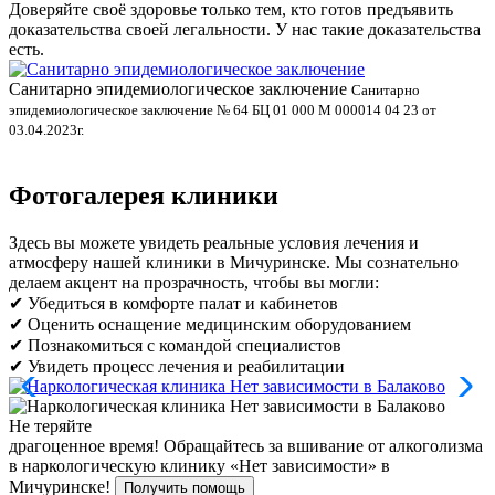
Доверяйте своё здоровье только тем, кто готов предъявить
доказательства своей легальности. У нас такие доказательства
есть.
Санитарно эпидемиологическое заключение
В
Санитарно
эпидемиологическое заключение № 64 БЦ 01 000 М 000014 04 23 от
л
03.04.2023г.
Фотогалерея клиники
Здесь вы можете увидеть реальные условия лечения и
атмосферу нашей клиники в Мичуринске. Мы сознательно
делаем акцент на прозрачность, чтобы вы могли:
✔ Убедиться в комфорте палат и кабинетов
✔ Оценить оснащение медицинским оборудованием
✔ Познакомиться с командой специалистов
✔ Увидеть процесс лечения и реабилитации
Не теряйте
драгоценное время!
Обращайтесь за вшивание от алкоголизма
в наркологическую клинику «Нет зависимости» в
Мичуринске!
Получить помощь