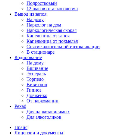
Подростковый
12 шагов от алкоголизма
Вывод из запоя
На дому
Нарколог на дом
Наркологическая скорая
Капельница от запоя
Капельница от похмелья
Снятие алкогольной интоксикации
В стационаре
Кодирование
На дому
Вшивание
Эспераль
Торпедо
Вивитрол
Гипноз
Довженко
От наркомании
Рехаб
Для наркозависимых
Для алкоголиков
Прайс
Лицензии и документы