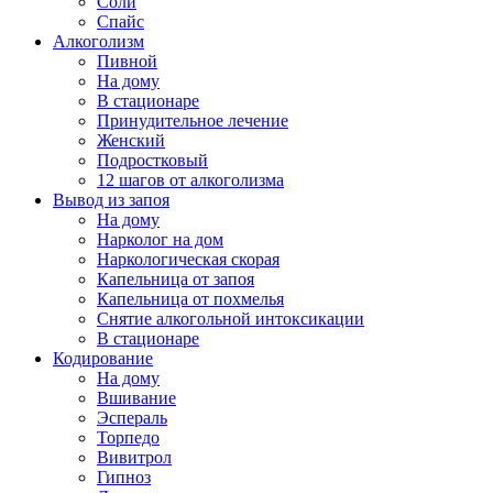
Соли
Спайс
Алкоголизм
Пивной
На дому
В стационаре
Принудительное лечение
Женский
Подростковый
12 шагов от алкоголизма
Вывод из запоя
На дому
Нарколог на дом
Наркологическая скорая
Капельница от запоя
Капельница от похмелья
Снятие алкогольной интоксикации
В стационаре
Кодирование
На дому
Вшивание
Эспераль
Торпедо
Вивитрол
Гипноз