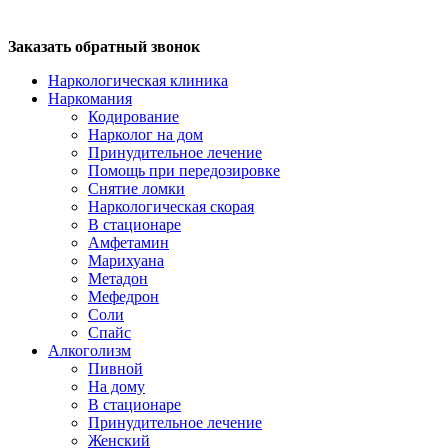
Заказать обратный звонок
Наркологическая клиника
Наркомания
Кодирование
Нарколог на дом
Принудительное лечение
Помощь при передозировке
Снятие ломки
Наркологическая скорая
В стационаре
Амфетамин
Марихуана
Метадон
Мефедрон
Соли
Спайс
Алкоголизм
Пивной
На дому
В стационаре
Принудительное лечение
Женский