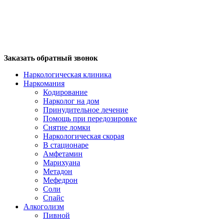
Заказать обратный звонок
Наркологическая клиника
Наркомания
Кодирование
Нарколог на дом
Принудительное лечение
Помощь при передозировке
Снятие ломки
Наркологическая скорая
В стационаре
Амфетамин
Марихуана
Метадон
Мефедрон
Соли
Спайс
Алкоголизм
Пивной