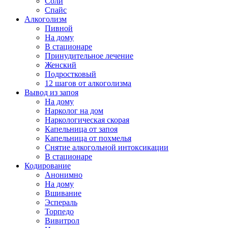
Соли
Спайс
Алкоголизм
Пивной
На дому
В стационаре
Принудительное лечение
Женский
Подростковый
12 шагов от алкоголизма
Вывод из запоя
На дому
Нарколог на дом
Наркологическая скорая
Капельница от запоя
Капельница от похмелья
Снятие алкогольной интоксикации
В стационаре
Кодирование
Анонимно
На дому
Вшивание
Эспераль
Торпедо
Вивитрол