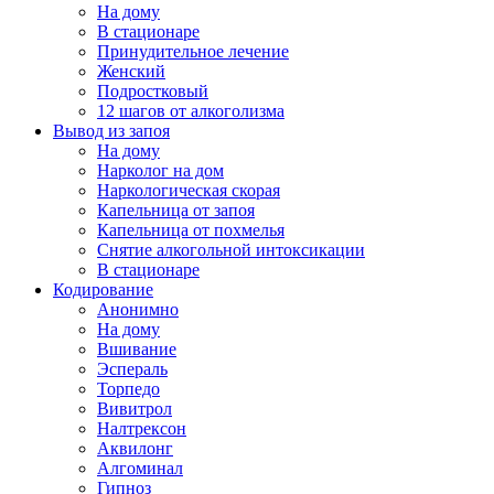
На дому
В стационаре
Принудительное лечение
Женский
Подростковый
12 шагов от алкоголизма
Вывод из запоя
На дому
Нарколог на дом
Наркологическая скорая
Капельница от запоя
Капельница от похмелья
Снятие алкогольной интоксикации
В стационаре
Кодирование
Анонимно
На дому
Вшивание
Эспераль
Торпедо
Вивитрол
Налтрексон
Аквилонг
Алгоминал
Гипноз