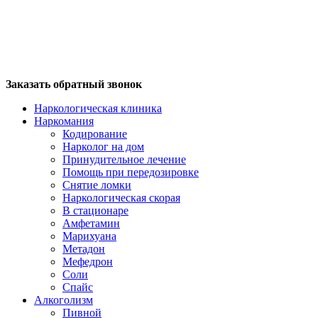
Заказать обратный звонок
Наркологическая клиника
Наркомания
Кодирование
Нарколог на дом
Принудительное лечение
Помощь при передозировке
Снятие ломки
Наркологическая скорая
В стационаре
Амфетамин
Марихуана
Метадон
Мефедрон
Соли
Спайс
Алкоголизм
Пивной