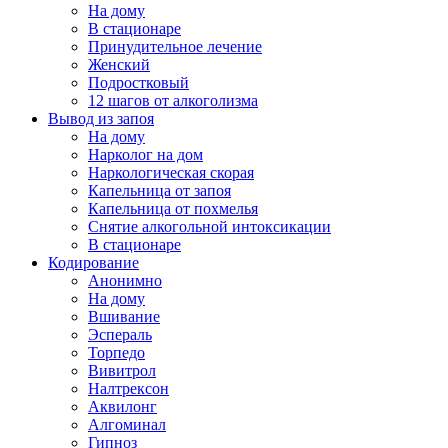
На дому
В стационаре
Принудительное лечение
Женский
Подростковый
12 шагов от алкоголизма
Вывод из запоя
На дому
Нарколог на дом
Наркологическая скорая
Капельница от запоя
Капельница от похмелья
Снятие алкогольной интоксикации
В стационаре
Кодирование
Анонимно
На дому
Вшивание
Эспераль
Торпедо
Вивитрол
Налтрексон
Аквилонг
Алгоминал
Гипноз