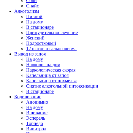
Соли
Спайс
Алкоголизм
Пивной
На дому
В стационаре
Принудительное лечение
Женский
Подростковый
12 шагов от алкоголизма
Вывод из запоя
На дому
Нарколог на дом
Наркологическая скорая
Капельница от запоя
Капельница от похмелья
Снятие алкогольной интоксикации
В стационаре
Кодирование
Анонимно
На дому
Вшивание
Эспераль
Торпедо
Вивитрол