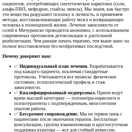
пациентов, употребляющих синтетические наркотики (соли,
альфа-ПВП, мефедрон, спайсы, миксы). Мы знаем, как быстро
эти вещества разрушают психику и личность, и применяем
методы, восстанавливающие работу мозга и возвращающие
человека к полноценной жизни. Лечение зависимости от
солей в Мичуринске проводится анонимно, с использованием
современных протоколов детоксикации и длительной
реабилитации. Чем раньше начать терапию, тем выше шанс на
полное восстановление без необратимых последствий.
Почему доверяют нам:
✅
Индивидуальный план лечения.
Разрабатывается
под каждого пациента, исключая стандартные
протоколы. Учитываются все нюансы: физическое
состояние, психологический профиль и стаж
зависимости.
✅
Квалифицированный медперсонал.
Прием ведут
врачи высшей категории — психиатры-наркологи и
психотерапевты с подтвержденным, многолетним
опытом работы.
✅
Бессрочное сопровождение.
Мы не теряем связь с
пациентами после окончания терапии. Бесплатные
консультации, группы взаимопомощи и круглосуточная
поддержка куратора — все для стойкой ремиссии.