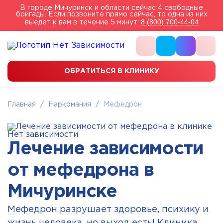
В городе Мичуринск и области сейчас 4 свободные
бригады. Если позвоните прямо сейчас, то одна из них
8 (800) 700-44-04
выедет к вам в течение 5 минут:
ОБРАТИТЬСЯ В КЛИНИКУ
Главная
/
Наркомания
/
Мефедрон
Лечение зависимости
от мефедрона в
Мичуринске
Мефедрон разрушает здоровье, психику и