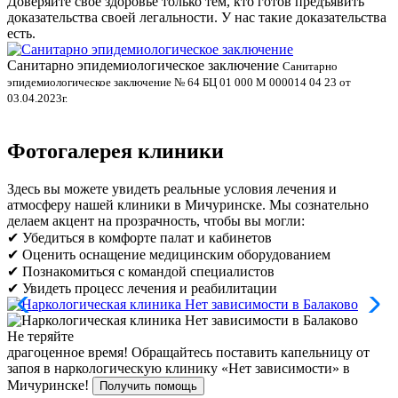
Доверяйте своё здоровье только тем, кто готов предъявить
доказательства своей легальности. У нас такие доказательства
есть.
Санитарно эпидемиологическое заключение
В
Санитарно
эпидемиологическое заключение № 64 БЦ 01 000 М 000014 04 23 от
л
03.04.2023г.
Фотогалерея клиники
Здесь вы можете увидеть реальные условия лечения и
атмосферу нашей клиники в Мичуринске. Мы сознательно
делаем акцент на прозрачность, чтобы вы могли:
✔ Убедиться в комфорте палат и кабинетов
✔ Оценить оснащение медицинским оборудованием
✔ Познакомиться с командой специалистов
✔ Увидеть процесс лечения и реабилитации
Не теряйте
драгоценное время!
Обращайтесь поставить капельницу от
запоя в наркологическую клинику «Нет зависимости» в
Мичуринске!
Получить помощь