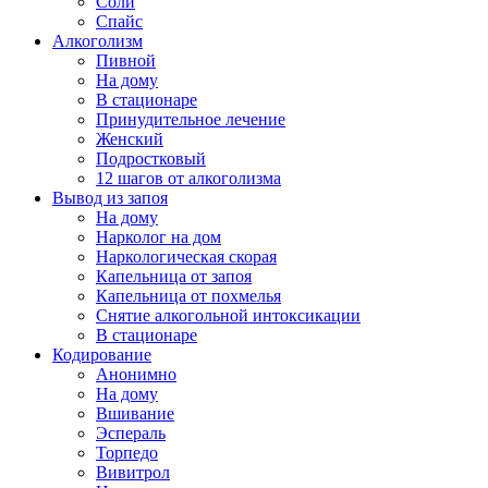
Соли
Спайс
Алкоголизм
Пивной
На дому
В стационаре
Принудительное лечение
Женский
Подростковый
12 шагов от алкоголизма
Вывод из запоя
На дому
Нарколог на дом
Наркологическая скорая
Капельница от запоя
Капельница от похмелья
Снятие алкогольной интоксикации
В стационаре
Кодирование
Анонимно
На дому
Вшивание
Эспераль
Торпедо
Вивитрол