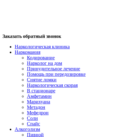
Заказать обратный звонок
Наркологическая клиника
Наркомания
Кодирование
Нарколог на дом
Принудительное лечение
Помощь при передозировке
Снятие ломки
Наркологическая скорая
В стационаре
Амфетамин
Марихуана
Метадон
Мефедрон
Соли
Спайс
Алкоголизм
Пивной