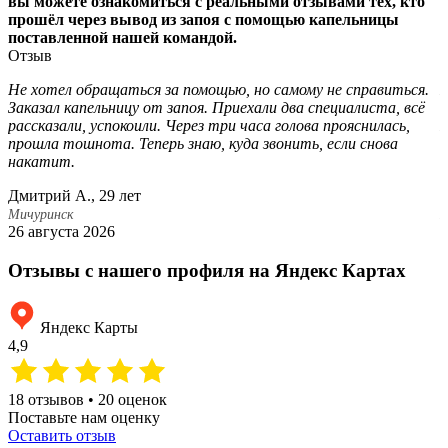
вы можете ознакомиться с реальными отзывами тех, кто
прошёл через вывод из запоя с помощью капельницы
поставленной нашей командой.
Отзыв
Не хотел обращаться за помощью, но самому не справиться.
М
Заказал капельницу от запоя. Приехали два специалиста, всё
с
рассказали, успокоили. Через три часа голова прояснилась,
П
прошла тошнота. Теперь знаю, куда звонить, если снова
н
накатит.
б
Дмитрий А., 29 лет
С
Мичуринск
М
26 августа 2026
1
Отзывы с нашего профиля на Яндекс Картах
Яндекс Карты
4,9
18 отзывов • 20 оценок
Поставьте нам оценку
Оставить отзыв