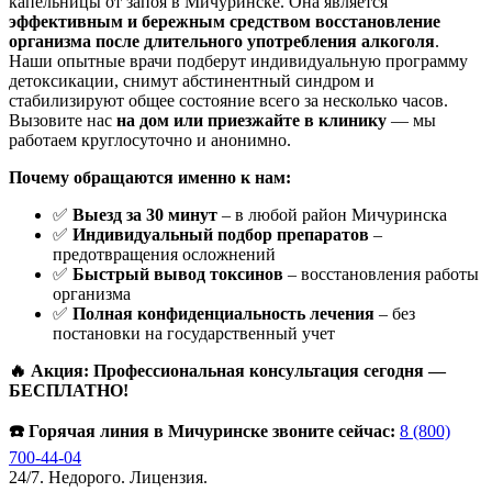
капельницы от запоя в Мичуринске. Она является
эффективным и бережным средством восстановление
организма после длительного употребления алкоголя
.
Наши опытные врачи подберут индивидуальную программу
детоксикации, снимут абстинентный синдром и
стабилизируют общее состояние всего за несколько часов.
Вызовите нас
на дом или приезжайте в клинику
— мы
работаем круглосуточно и анонимно.
Почему обращаются именно к нам:
✅
Выезд за 30 минут
– в любой район Мичуринска
✅
Индивидуальный подбор препаратов
–
предотвращения осложнений
✅
Быстрый вывод токсинов
– восстановления работы
организма
✅
Полная конфиденциальность лечения
– без
постановки на государственный учет
🔥 Акция: Профессиональная консультация сегодня —
БЕСПЛАТНО!
☎️ Горячая линия в Мичуринске звоните сейчас:
8 (800)
700-44-04
24/7. Недорого. Лицензия.