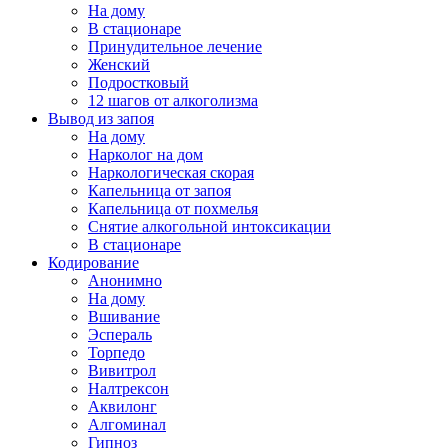
На дому
В стационаре
Принудительное лечение
Женский
Подростковый
12 шагов от алкоголизма
Вывод из запоя
На дому
Нарколог на дом
Наркологическая скорая
Капельница от запоя
Капельница от похмелья
Снятие алкогольной интоксикации
В стационаре
Кодирование
Анонимно
На дому
Вшивание
Эспераль
Торпедо
Вивитрол
Налтрексон
Аквилонг
Алгоминал
Гипноз