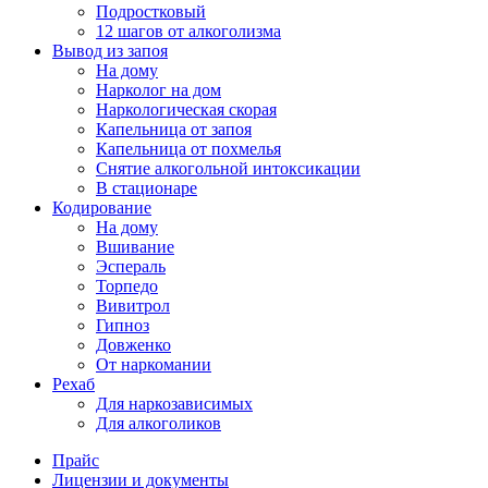
Подростковый
12 шагов от алкоголизма
Вывод из запоя
На дому
Нарколог на дом
Наркологическая скорая
Капельница от запоя
Капельница от похмелья
Снятие алкогольной интоксикации
В стационаре
Кодирование
На дому
Вшивание
Эспераль
Торпедо
Вивитрол
Гипноз
Довженко
От наркомании
Рехаб
Для наркозависимых
Для алкоголиков
Прайс
Лицензии и документы