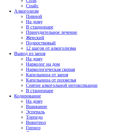
Соли
Спайс
Алкоголизм
Пивной
На дому
В стационаре
Принудительное лечение
Женский
Подростковый
12 шагов от алкоголизма
Вывод из запоя
На дому
Нарколог на дом
Наркологическая скорая
Капельница от запоя
Капельница от похмелья
Снятие алкогольной интоксикации
В стационаре
Кодирование
На дому
Вшивание
Эспераль
Торпедо
Вивитрол
Гипноз