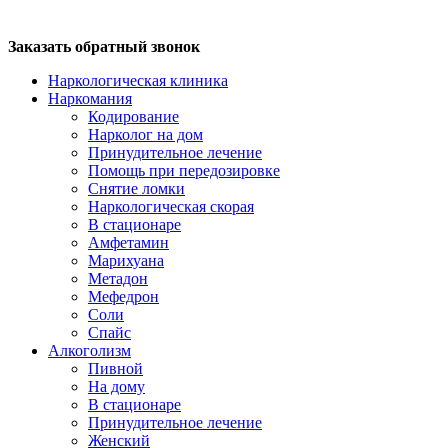
Заказать обратный звонок
Наркологическая клиника
Наркомания
Кодирование
Нарколог на дом
Принудительное лечение
Помощь при передозировке
Снятие ломки
Наркологическая скорая
В стационаре
Амфетамин
Марихуана
Метадон
Мефедрон
Соли
Спайс
Алкоголизм
Пивной
На дому
В стационаре
Принудительное лечение
Женский