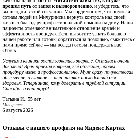
качества нашей работы.
Читайте отзывы тех, кто уже
прошел путь от запоя к выздоровлению
, и убедитесь, что
вы не одни в этой ситуации. Мы гордимся тем, что помогли
сотням людей из Мичуринска вернуть контроль над своей
жизнью благодаря профессиональной помощи на дому. Наши
пациенты отмечают внимательное отношение врачей и
эффективность процедур. Если вы хотите узнать больше о
нашей работе или готовы обратиться за помощью, свяжитесь с
нами прямо сейчас — мы всегда готовы поддержать вас!
Отзыв
Услугами клиники воспользовались впервые. Осталась очень
П
довольна! Врач приехал вовремя, всё объяснил, провёл
с
процедуру мягко и профессионально. Муж сразу почувствовал
з
облегчение, а главное — нет никаких последствий для
с
здоровья. Теперь знаю, кому доверять в трудной ситуации.
б
Спасибо за ваш труд!
д
ж
Татьяна И., 55 лет
М
Мичуринск
6 августа 2026
М
2
Отзывы с нашего профиля на Яндекс Картах