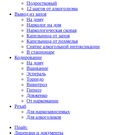
Подростковый
12 шагов от алкоголизма
Вывод из запоя
На дому
Нарколог на дом
Наркологическая скорая
Капельница от запоя
Капельница от похмелья
Снятие алкогольной интоксикации
В стационаре
Кодирование
На дому
Вшивание
Эспераль
Торпедо
Вивитрол
Гипноз
Довженко
От наркомании
Рехаб
Для наркозависимых
Для алкоголиков
Прайс
Лицензии и документы