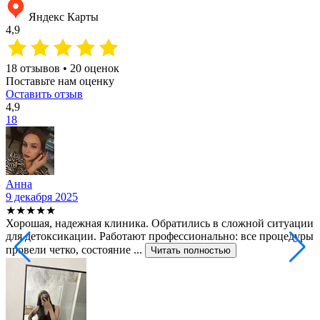
Яндекс Карты
4,9
18 отзывов • 20 оценок
Поставьте нам оценку
Оставить отзыв
4,9
18
Анна
9 декабря 2025
2
★★★★★
Хорошая, надежная клиника. Обратились в сложной ситуации
С
для детоксикации. Работают профессионально: все процедуры
т
провели четко, состояние ...
ф
Читать полностью