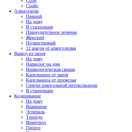
Соли
Спайс
Алкоголизм
Пивной
На дому
В стационаре
Принудительное лечение
Женский
Подростковый
12 шагов от алкоголизма
Вывод из запоя
На дому
Нарколог на дом
Наркологическая скорая
Капельница от запоя
Капельница от похмелья
Снятие алкогольной интоксикации
В стационаре
Кодирование
На дому
Вшивание
Эспераль
Торпедо
Вивитрол
Гипноз