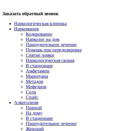
Заказать обратный звонок
Наркологическая клиника
Наркомания
Кодирование
Нарколог на дом
Принудительное лечение
Помощь при передозировке
Снятие ломки
Наркологическая скорая
В стационаре
Амфетамин
Марихуана
Метадон
Мефедрон
Соли
Спайс
Алкоголизм
Пивной
На дому
В стационаре
Принудительное лечение
Женский