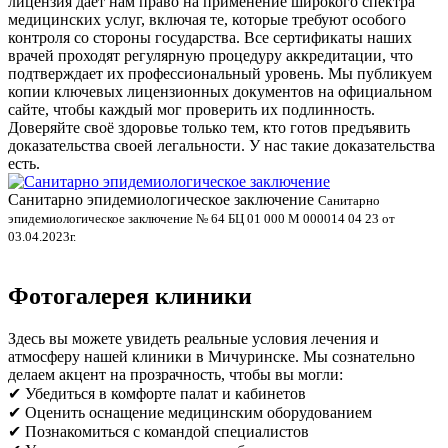
лицензия даёт нам право на применение широкого спектра
медицинских услуг, включая те, которые требуют особого
контроля со стороны государства. Все сертификаты наших
врачей проходят регулярную процедуру аккредитации, что
подтверждает их профессиональный уровень. Мы публикуем
копии ключевых лицензионных документов на официальном
сайте, чтобы каждый мог проверить их подлинность.
Доверяйте своё здоровье только тем, кто готов предъявить
доказательства своей легальности. У нас такие доказательства
есть.
Санитарно эпидемиологическое заключение
В
Санитарно
эпидемиологическое заключение № 64 БЦ 01 000 М 000014 04 23 от
л
03.04.2023г.
Фотогалерея клиники
Здесь вы можете увидеть реальные условия лечения и
атмосферу нашей клиники в Мичуринске. Мы сознательно
делаем акцент на прозрачность, чтобы вы могли:
✔ Убедиться в комфорте палат и кабинетов
✔ Оценить оснащение медицинским оборудованием
✔ Познакомиться с командой специалистов