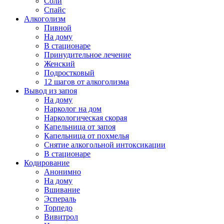
Соли
Спайс
Алкоголизм
Пивной
На дому
В стационаре
Принудительное лечение
Женский
Подростковый
12 шагов от алкоголизма
Вывод из запоя
На дому
Нарколог на дом
Наркологическая скорая
Капельница от запоя
Капельница от похмелья
Снятие алкогольной интоксикации
В стационаре
Кодирование
Анонимно
На дому
Вшивание
Эспераль
Торпедо
Вивитрол