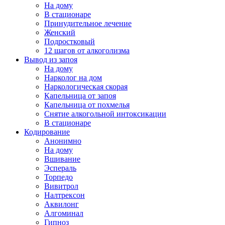
На дому
В стационаре
Принудительное лечение
Женский
Подростковый
12 шагов от алкоголизма
Вывод из запоя
На дому
Нарколог на дом
Наркологическая скорая
Капельница от запоя
Капельница от похмелья
Снятие алкогольной интоксикации
В стационаре
Кодирование
Анонимно
На дому
Вшивание
Эспераль
Торпедо
Вивитрол
Налтрексон
Аквилонг
Алгоминал
Гипноз