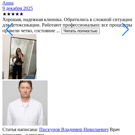
Анна
9 декабря 2025
2
★★★★★
Хорошая, надежная клиника. Обратились в сложной ситуации
С
для детоксикации. Работают профессионально: все процедуры
т
провели четко, состояние ...
ф
Читать полностью
Статья написана:
Пискунов Владимир Николаевич
Врач
психиатр - нарколог