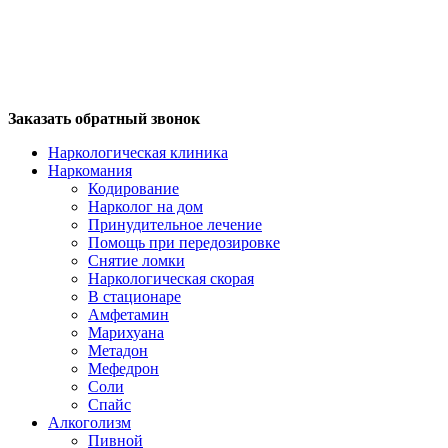
Заказать обратный звонок
Наркологическая клиника
Наркомания
Кодирование
Нарколог на дом
Принудительное лечение
Помощь при передозировке
Снятие ломки
Наркологическая скорая
В стационаре
Амфетамин
Марихуана
Метадон
Мефедрон
Соли
Спайс
Алкоголизм
Пивной