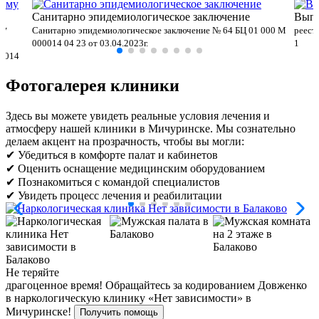
Санитарно эпидемиологическое заключение
Выпи
му
Санитарно эпидемиологическое заключение № 64 БЦ 01 000 М
реест
000014 04 23 от 03.04.2023г.
1
00014
Фотогалерея клиники
Здесь вы можете увидеть реальные условия лечения и
атмосферу нашей клиники в Мичуринске. Мы сознательно
делаем акцент на прозрачность, чтобы вы могли:
✔ Убедиться в комфорте палат и кабинетов
✔ Оценить оснащение медицинским оборудованием
✔ Познакомиться с командой специалистов
✔ Увидеть процесс лечения и реабилитации
Не теряйте
драгоценное время!
Обращайтесь за кодированием Довженко
в наркологическую клинику «Нет зависимости» в
Мичуринске!
Получить помощь