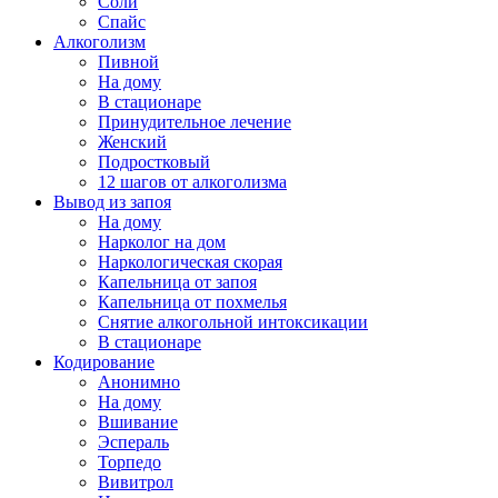
Соли
Спайс
Алкоголизм
Пивной
На дому
В стационаре
Принудительное лечение
Женский
Подростковый
12 шагов от алкоголизма
Вывод из запоя
На дому
Нарколог на дом
Наркологическая скорая
Капельница от запоя
Капельница от похмелья
Снятие алкогольной интоксикации
В стационаре
Кодирование
Анонимно
На дому
Вшивание
Эспераль
Торпедо
Вивитрол