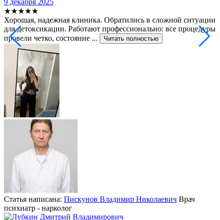
9 декабря 2025
2
★★★★★
Хорошая, надежная клиника. Обратились в сложной ситуации
С
для детоксикации. Работают профессионально: все процедуры
т
провели четко, состояние ...
ф
Читать полностью
Статья написана:
Пискунов Владимир Николаевич
Врач
психиатр - нарколог