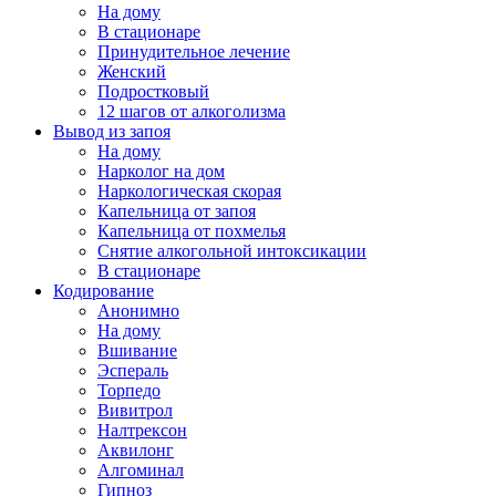
На дому
В стационаре
Принудительное лечение
Женский
Подростковый
12 шагов от алкоголизма
Вывод из запоя
На дому
Нарколог на дом
Наркологическая скорая
Капельница от запоя
Капельница от похмелья
Снятие алкогольной интоксикации
В стационаре
Кодирование
Анонимно
На дому
Вшивание
Эспераль
Торпедо
Вивитрол
Налтрексон
Аквилонг
Алгоминал
Гипноз