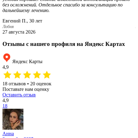
без осложнений. Отдельное спасибо за консультацию по
п
дальнейшему лечению.
а
Евгений П., 30 лет
Д
Лобня
Л
27 августа 2026
2
Отзывы с нашего профиля на Яндекс Картах
Яндекс Карты
4,9
18 отзывов • 20 оценок
Поставьте нам оценку
Оставить отзыв
4,9
18
Анна