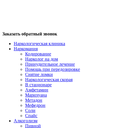
Заказать обратный звонок
Наркологическая клиника
Наркомания
Кодирование
Нарколог на дом
Принудительное лечение
Помощь при передозировке
Снятие ломки
Наркологическая скорая
В стационаре
Амфетамин
Марихуана
Метадон
Мефедрон
Соли
Спайс
Алкоголизм
Пивной