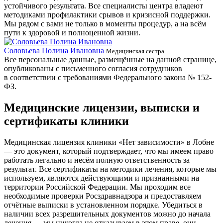
устойчивого результата. Все специалисты центра владеют
методиками профилактики срывов и кризисной поддержки.
Мы рядом с вами не только в моменты процедур, а на всём
пути к здоровой и полноценной жизни.
Соловьева Полина Ивановна
Б
Медицинская сестра
Все персональные данные, размещённые на данной странице,
опубликованы с письменного согласия сотрудников
в соответствии с требованиями Федерального закона № 152-
ФЗ.
Медицинские лицензии, выписки и
сертификаты клиники
Медицинская лицензия клиники «Нет зависимости» в Лобне
— это документ, который подтверждает, что мы имеем право
работать легально и несём полную ответственность за
результат. Все сертификаты на методики лечения, которые мы
используем, являются действующими и признанными на
территории Российской Федерации. Мы проходим все
необходимые проверки Росздравнадзора и предоставляем
отчётные выписки в установленном порядке. Убедиться в
наличии всех разрешительных документов можно до начала
лечения — мы никогда не отказываем в этом праве, они