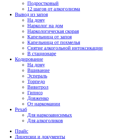
Подростковый
12 шагов от алкоголизма
Вывод из запоя
На дому
Нарколог на дом
Наркологическая скорая
Капельница от запоя
Капельница от похмелья
Снятие алкогольной интоксикации
В стационаре
Кодирование
На дому
Вшивание
Эспераль
Торпедо
Вивитрол
Гипноз
Довженко
От наркомании
Рехаб
Для наркозависимых
Для алкоголиков
Прайс
Лицензии и документы