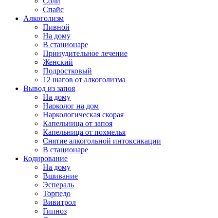
Соли
Спайс
Алкоголизм
Пивной
На дому
В стационаре
Принудительное лечение
Женский
Подростковый
12 шагов от алкоголизма
Вывод из запоя
На дому
Нарколог на дом
Наркологическая скорая
Капельница от запоя
Капельница от похмелья
Снятие алкогольной интоксикации
В стационаре
Кодирование
На дому
Вшивание
Эспераль
Торпедо
Вивитрол
Гипноз