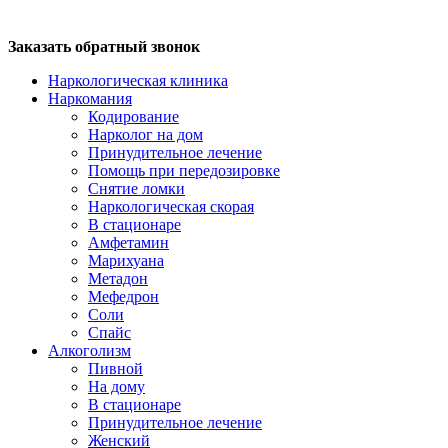
Заказать обратный звонок
Наркологическая клиника
Наркомания
Кодирование
Нарколог на дом
Принудительное лечение
Помощь при передозировке
Снятие ломки
Наркологическая скорая
В стационаре
Амфетамин
Марихуана
Метадон
Мефедрон
Соли
Спайс
Алкоголизм
Пивной
На дому
В стационаре
Принудительное лечение
Женский