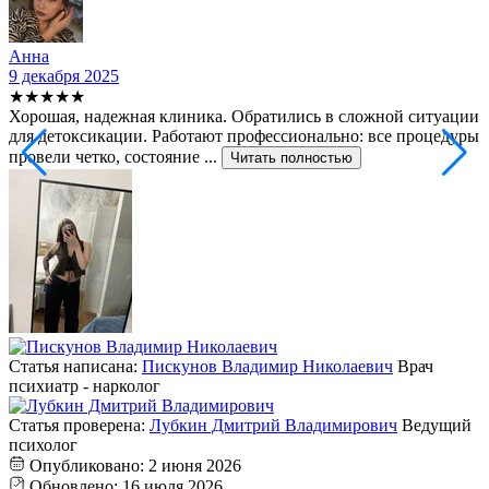
Анна
9 декабря 2025
2
★★★★★
Хорошая, надежная клиника. Обратились в сложной ситуации
С
для детоксикации. Работают профессионально: все процедуры
т
провели четко, состояние ...
ф
Читать полностью
Статья написана:
Пискунов Владимир Николаевич
Врач
психиатр - нарколог
Статья проверена:
Лубкин Дмитрий Владимирович
Ведущий
психолог
Опубликовано:
2 июня 2026
Обновлено:
16 июля 2026