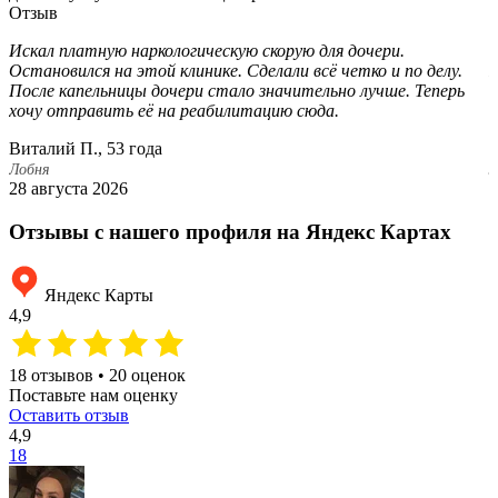
Отзыв
Искал платную наркологическую скорую для дочери.
В
Остановился на этой клинике. Сделали всё четко и по делу.
П
После капельницы дочери стало значительно лучше. Теперь
д
хочу отправить её на реабилитацию сюда.
к
Виталий П., 53 года
П
Лобня
Л
28 августа 2026
2
Отзывы с нашего профиля на Яндекс Картах
Яндекс Карты
4,9
18 отзывов • 20 оценок
Поставьте нам оценку
Оставить отзыв
4,9
18