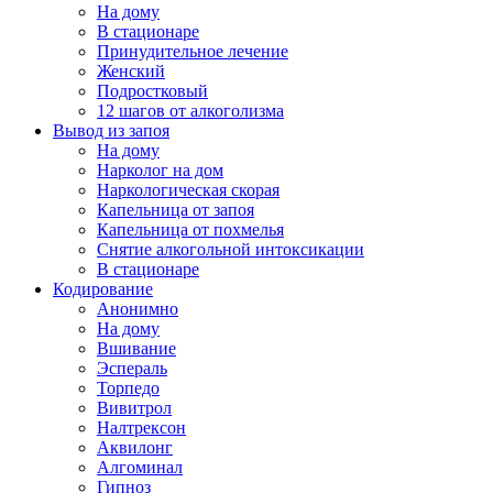
На дому
В стационаре
Принудительное лечение
Женский
Подростковый
12 шагов от алкоголизма
Вывод из запоя
На дому
Нарколог на дом
Наркологическая скорая
Капельница от запоя
Капельница от похмелья
Снятие алкогольной интоксикации
В стационаре
Кодирование
Анонимно
На дому
Вшивание
Эспераль
Торпедо
Вивитрол
Налтрексон
Аквилонг
Алгоминал
Гипноз