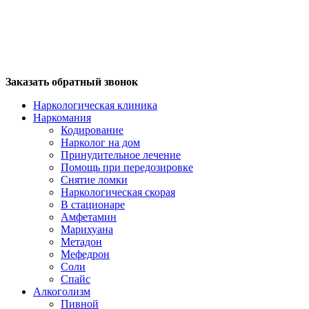
Заказать обратный звонок
Наркологическая клиника
Наркомания
Кодирование
Нарколог на дом
Принудительное лечение
Помощь при передозировке
Снятие ломки
Наркологическая скорая
В стационаре
Амфетамин
Марихуана
Метадон
Мефедрон
Соли
Спайс
Алкоголизм
Пивной