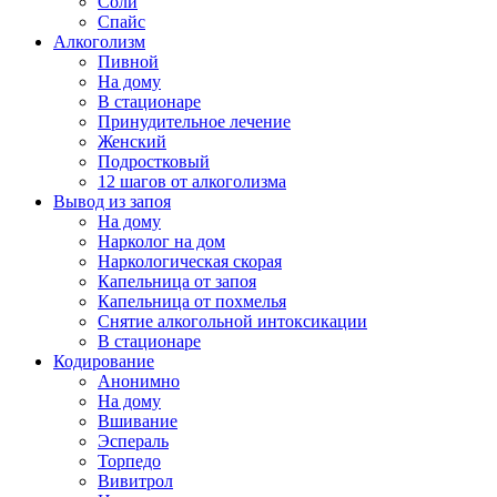
Соли
Спайс
Алкоголизм
Пивной
На дому
В стационаре
Принудительное лечение
Женский
Подростковый
12 шагов от алкоголизма
Вывод из запоя
На дому
Нарколог на дом
Наркологическая скорая
Капельница от запоя
Капельница от похмелья
Снятие алкогольной интоксикации
В стационаре
Кодирование
Анонимно
На дому
Вшивание
Эспераль
Торпедо
Вивитрол