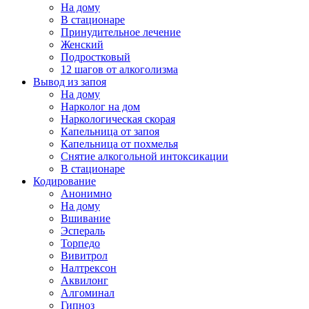
На дому
В стационаре
Принудительное лечение
Женский
Подростковый
12 шагов от алкоголизма
Вывод из запоя
На дому
Нарколог на дом
Наркологическая скорая
Капельница от запоя
Капельница от похмелья
Снятие алкогольной интоксикации
В стационаре
Кодирование
Анонимно
На дому
Вшивание
Эспераль
Торпедо
Вивитрол
Налтрексон
Аквилонг
Алгоминал
Гипноз