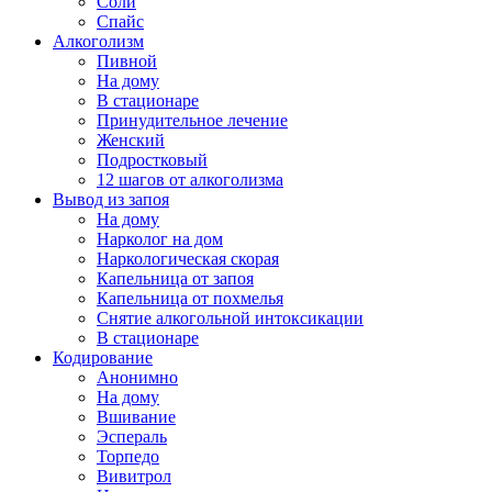
Соли
Спайс
Алкоголизм
Пивной
На дому
В стационаре
Принудительное лечение
Женский
Подростковый
12 шагов от алкоголизма
Вывод из запоя
На дому
Нарколог на дом
Наркологическая скорая
Капельница от запоя
Капельница от похмелья
Снятие алкогольной интоксикации
В стационаре
Кодирование
Анонимно
На дому
Вшивание
Эспераль
Торпедо
Вивитрол