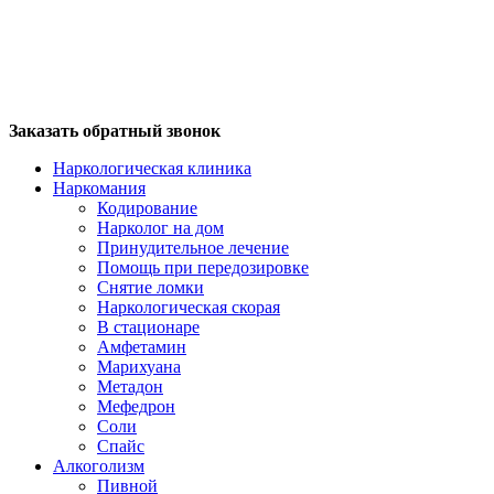
Заказать обратный звонок
Наркологическая клиника
Наркомания
Кодирование
Нарколог на дом
Принудительное лечение
Помощь при передозировке
Снятие ломки
Наркологическая скорая
В стационаре
Амфетамин
Марихуана
Метадон
Мефедрон
Соли
Спайс
Алкоголизм
Пивной