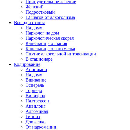
Принудительное лечение
Женский
Подростковый
12 шагов от алкоголизма
Вывод из запоя
На дому
Нарколог на дом
Наркологическая скорая
Капельница от запоя
Капельница от похмелья
Снятие алкогольной интоксикации
В стационаре
Кодирование
Анонимно
На дому
Вшивание
Эспераль
Торпедо
Вивитрол
Налтрексон
Аквилонг
Алгоминал
Гипноз
Довженко
От наркомании