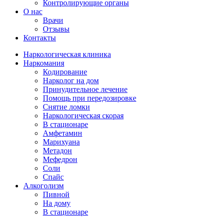
Контролирующие органы
О нас
Врачи
Отзывы
Контакты
Наркологическая клиника
Наркомания
Кодирование
Нарколог на дом
Принудительное лечение
Помощь при передозировке
Снятие ломки
Наркологическая скорая
В стационаре
Амфетамин
Марихуана
Метадон
Мефедрон
Соли
Спайс
Алкоголизм
Пивной
На дому
В стационаре