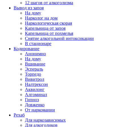
12 шагов от алкоголизма
Вывод из запоя
На дому
Нарколог на дом
Наркологическая скорая
Капельница от запоя
Капельница от похмелья
Снятие алкогольной интоксикации
В стационаре
Кодирование
Анонимно
На дому
Вшивание
Эспераль
Торпедо
Вивитрол
Налтрексон
Аквилонг
Алгоминал
Гипноз
Довженко
От наркомании
Рехаб
Для наркозависимых
Для алкоголиков