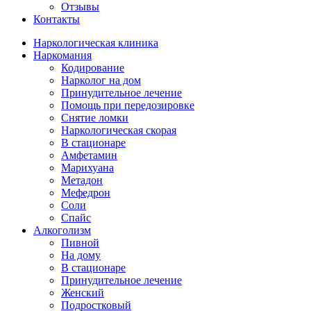
Отзывы
Контакты
Наркологическая клиника
Наркомания
Кодирование
Нарколог на дом
Принудительное лечение
Помощь при передозировке
Снятие ломки
Наркологическая скорая
В стационаре
Амфетамин
Марихуана
Метадон
Мефедрон
Соли
Спайс
Алкоголизм
Пивной
На дому
В стационаре
Принудительное лечение
Женский
Подростковый