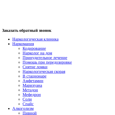
Заказать обратный звонок
Наркологическая клиника
Наркомания
Кодирование
Нарколог на дом
Принудительное лечение
Помощь при передозировке
Снятие ломки
Наркологическая скорая
В стационаре
Амфетамин
Марихуана
Метадон
Мефедрон
Соли
Спайс
Алкоголизм
Пивной