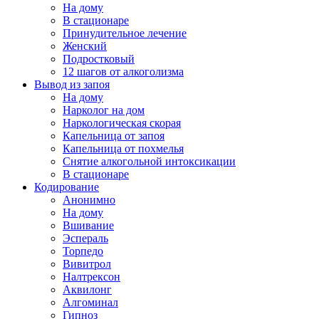
На дому
В стационаре
Принудительное лечение
Женский
Подростковый
12 шагов от алкоголизма
Вывод из запоя
На дому
Нарколог на дом
Наркологическая скорая
Капельница от запоя
Капельница от похмелья
Снятие алкогольной интоксикации
В стационаре
Кодирование
Анонимно
На дому
Вшивание
Эспераль
Торпедо
Вивитрол
Налтрексон
Аквилонг
Алгоминал
Гипноз