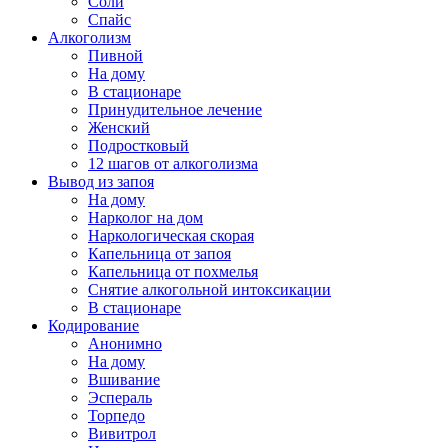
Соли
Спайс
Алкоголизм
Пивной
На дому
В стационаре
Принудительное лечение
Женский
Подростковый
12 шагов от алкоголизма
Вывод из запоя
На дому
Нарколог на дом
Наркологическая скорая
Капельница от запоя
Капельница от похмелья
Снятие алкогольной интоксикации
В стационаре
Кодирование
Анонимно
На дому
Вшивание
Эспераль
Торпедо
Вивитрол