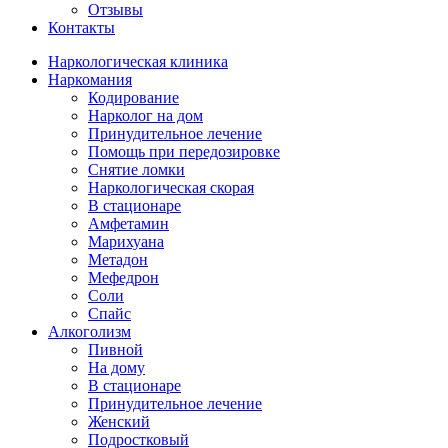
Отзывы
Контакты
Наркологическая клиника
Наркомания
Кодирование
Нарколог на дом
Принудительное лечение
Помощь при передозировке
Снятие ломки
Наркологическая скорая
В стационаре
Амфетамин
Марихуана
Метадон
Мефедрон
Соли
Спайс
Алкоголизм
Пивной
На дому
В стационаре
Принудительное лечение
Женский
Подростковый