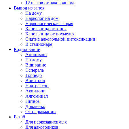
12 шагов от алкоголизма
Вывод из запоя
На дому
Нарколог на дом
Наркологическая скорая
Капельница от запоя
Капельница от похмелья
Снятие алкогольной интоксикации
В стационаре
Кодирование
Анонимно
На дому
Вшивание
Эспераль
Торпедо
Вивитрол
Налтрексон
Аквилонг
Алгоминал
Гипноз
Довженко
От наркомании
Рехаб
Для наркозависимых
Для алкоголиков