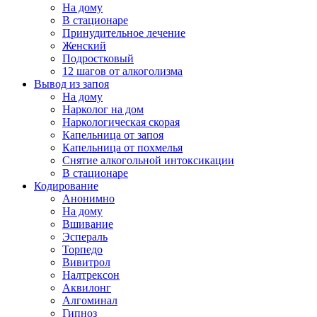
На дому
В стационаре
Принудительное лечение
Женский
Подростковый
12 шагов от алкоголизма
Вывод из запоя
На дому
Нарколог на дом
Наркологическая скорая
Капельница от запоя
Капельница от похмелья
Снятие алкогольной интоксикации
В стационаре
Кодирование
Анонимно
На дому
Вшивание
Эспераль
Торпедо
Вивитрол
Налтрексон
Аквилонг
Алгоминал
Гипноз