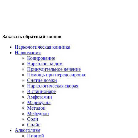
Заказать обратный звонок
Наркологическая клиника
Наркомания
Кодирование
Нарколог на дом
Принудительное лечение
Помощь при передозировке
Снятие ломки
Наркологическая скорая
В стационаре
Амфетамин
Марихуана
Метадон
Мефедрон
Соли
Спайс
Алкоголизм
Пивной