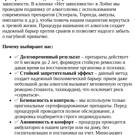
зависимости. В клинике «Нет зависимости» в Лобне мы
проводим подшивку от алкоголизма с использованием
современных препаратов (Эспераль, Торпеда, ампулы,
импланты и д.р.), чтобы помочь нашим пациентам вернуться
к трезвой жизни. Процедура вшивания от алкоголя создает
надежный барьер против срывов и позволяет надолго забыть
о пагубной привычке.
Почему выбирают нас:
✅
Долговременный результат
– препараты действует
от 6 месяцев до 2 лет, формируя стойкую ремиссию и
давая время на восстановление организма и психики.
✅
Стойкий запретительный эффект
– данный метод
создает надежный биохимический барьер: прием даже
небольшой дозы алкоголя вызывает мгновенную острую
реакцию (тошнота, тахикардия), что исключает риск
«сорваться».
✅
Безопасность и контроль
– мы используем только
оригинальные сертифицированные препараты. Перед
процедурой проводится полное обследование, а
дозировка подбирается строго индивидуально.
✅
Анонимность и комфорт
– процедура проводится
амбулаторно в нашем центре или на дому, без
госпитализации и постановки на учет. Мини-разрез