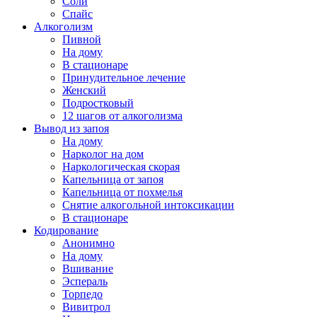
Соли
Спайс
Алкоголизм
Пивной
На дому
В стационаре
Принудительное лечение
Женский
Подростковый
12 шагов от алкоголизма
Вывод из запоя
На дому
Нарколог на дом
Наркологическая скорая
Капельница от запоя
Капельница от похмелья
Снятие алкогольной интоксикации
В стационаре
Кодирование
Анонимно
На дому
Вшивание
Эспераль
Торпедо
Вивитрол