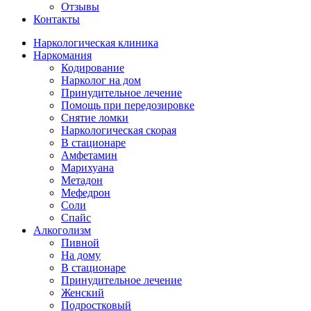
Отзывы
Контакты
Наркологическая клиника
Наркомания
Кодирование
Нарколог на дом
Принудительное лечение
Помощь при передозировке
Снятие ломки
Наркологическая скорая
В стационаре
Амфетамин
Марихуана
Метадон
Мефедрон
Соли
Спайс
Алкоголизм
Пивной
На дому
В стационаре
Принудительное лечение
Женский
Подростковый