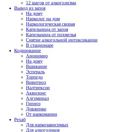
12 шагов от алкоголизма
Вывод из запоя
На дому
Нарколог на дом
Наркологическая скорая
Капельница от запоя
Капельница от похмелья
Снятие алкогольной интоксикации
В стационаре
Кодирование
Анонимно
На дому
Вшивание
Эспераль
Торпедо
Вивитрол
Налтрексон
Аквилонг
Алгоминал
Гипноз
Довженко
От наркомании
Рехаб
Для наркозависимых
Для алкоголиков