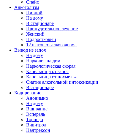
Спайс
Алкоголизм
Пивной
На дому
В стационаре
Принудительное лечение
Женский
Подростковый
12 шагов от алкоголизма
Вывод из запоя
На дому
Нарколог на дом
Наркологическая скорая
Капельница от запоя
Капельница от похмелья
Снятие алкогольной интоксикации
В стационаре
Кодирование
Анонимно
На дому
Вшивание
Эспераль
Торпедо
Вивитрол
Налтрексон