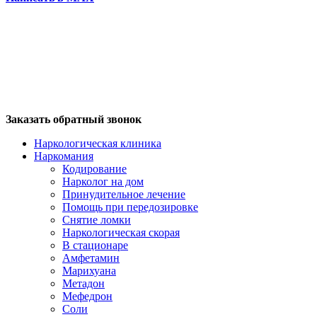
Заказать обратный звонок
Наркологическая клиника
Наркомания
Кодирование
Нарколог на дом
Принудительное лечение
Помощь при передозировке
Снятие ломки
Наркологическая скорая
В стационаре
Амфетамин
Марихуана
Метадон
Мефедрон
Соли