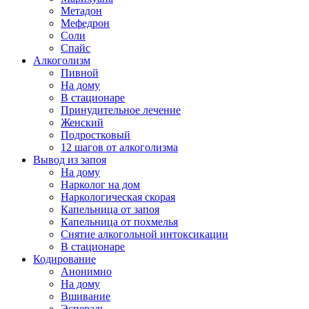
Метадон
Мефедрон
Соли
Спайс
Алкоголизм
Пивной
На дому
В стационаре
Принудительное лечение
Женский
Подростковый
12 шагов от алкоголизма
Вывод из запоя
На дому
Нарколог на дом
Наркологическая скорая
Капельница от запоя
Капельница от похмелья
Снятие алкогольной интоксикации
В стационаре
Кодирование
Анонимно
На дому
Вшивание
Эспераль