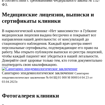
в соответствии с требованиями Федерального закона № 152-
ФЗ.
Медицинские лицензии, выписки и
сертификаты клиники
В наркологической клинике «Нет зависимости» в Губкине
медицинская лицензия выдана бессрочно и покрывает все
направления нашей деятельности: от консультаций до
стационарного наблюдения. Каждый врач центра имеет
персональные сертификаты, подтверждающие его право на
работу. Мы открыто публикуем выписки из реестра лицензий,
чтобы каждый пациент мог убедиться в нашей легальности.
Доверяйте своё здоровье только тем, кто готов документально
подтвердить свою квалификацию.
Санитарно эпидемиологическое заключение
В
Санитарно
эпидемиологическое заключение № 64 БЦ 01 000 М 000014 04 23 от
л
03.04.2023г.
Фотогалерея клиники