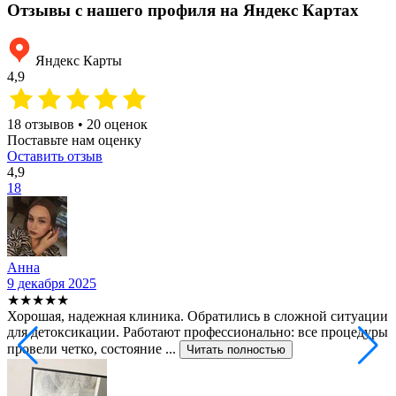
Отзывы с нашего профиля на Яндекс Картах
Яндекс Карты
4,9
18 отзывов • 20 оценок
Поставьте нам оценку
Оставить отзыв
4,9
18
Анна
9 декабря 2025
2
★★★★★
Хорошая, надежная клиника. Обратились в сложной ситуации
С
для детоксикации. Работают профессионально: все процедуры
т
провели четко, состояние ...
ф
Читать полностью