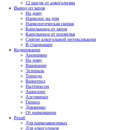
12 шагов от алкоголизма
Вывод из запоя
На дому
Нарколог на дом
Наркологическая скорая
Капельница от запоя
Капельница от похмелья
Снятие алкогольной интоксикации
В стационаре
Кодирование
Анонимно
На дому
Вшивание
Эспераль
Торпедо
Вивитрол
Налтрексон
Аквилонг
Алгоминал
Гипноз
Довженко
От наркомании
Рехаб
Для наркозависимых
Для алкоголиков