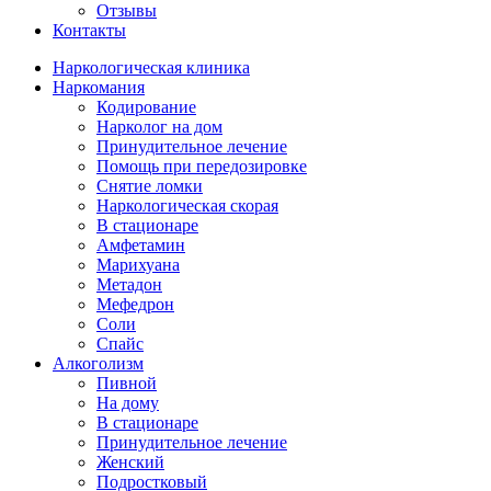
Отзывы
Контакты
Наркологическая клиника
Наркомания
Кодирование
Нарколог на дом
Принудительное лечение
Помощь при передозировке
Снятие ломки
Наркологическая скорая
В стационаре
Амфетамин
Марихуана
Метадон
Мефедрон
Соли
Спайс
Алкоголизм
Пивной
На дому
В стационаре
Принудительное лечение
Женский
Подростковый