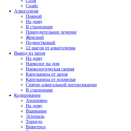
Соли
Спайс
Алкоголизм
Пивной
На дому
В стационаре
Принудительное лечение
Женский
Подростковый
12 шагов от алкоголизма
Вывод из запоя
На дому
Нарколог на дом
Наркологическая скорая
Капельница от запоя
Капельница от похмелья
Снятие алкогольной интоксикации
В стационаре
Кодирование
Анонимно
На дому
Вшивание
Эспераль
Торпедо
Вивитрол