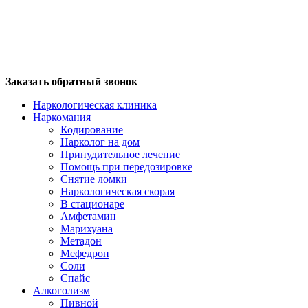
Заказать обратный звонок
Наркологическая клиника
Наркомания
Кодирование
Нарколог на дом
Принудительное лечение
Помощь при передозировке
Снятие ломки
Наркологическая скорая
В стационаре
Амфетамин
Марихуана
Метадон
Мефедрон
Соли
Спайс
Алкоголизм
Пивной