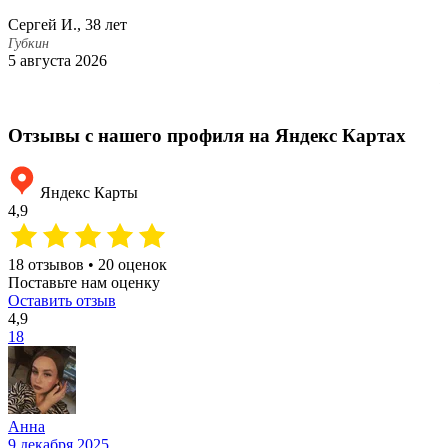
п
Сергей И., 38 лет
с
Губкин
5 августа 2026
Е
Г
1
Отзывы с нашего профиля на Яндекс Картах
Яндекс Карты
4,9
18 отзывов • 20 оценок
Поставьте нам оценку
Оставить отзыв
4,9
18
Анна
9 декабря 2025
2