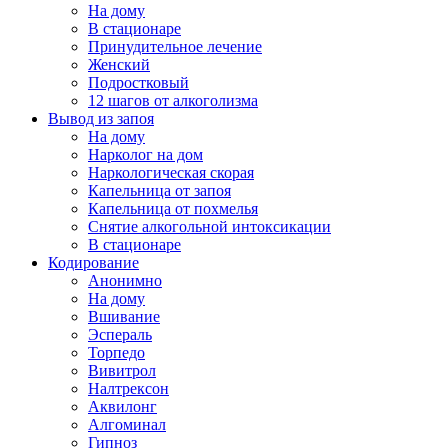
На дому
В стационаре
Принудительное лечение
Женский
Подростковый
12 шагов от алкоголизма
Вывод из запоя
На дому
Нарколог на дом
Наркологическая скорая
Капельница от запоя
Капельница от похмелья
Снятие алкогольной интоксикации
В стационаре
Кодирование
Анонимно
На дому
Вшивание
Эспераль
Торпедо
Вивитрол
Налтрексон
Аквилонг
Алгоминал
Гипноз