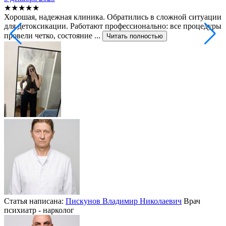
★★★★★
Хорошая, надежная клиника. Обратились в сложной ситуации
С
для детоксикации. Работают профессионально: все процедуры
т
провели четко, состояние ...
ф
Читать полностью
Статья написана:
Пискунов Владимир Николаевич
Врач
психиатр - нарколог