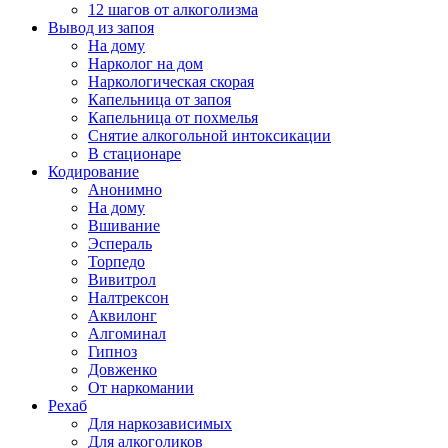
12 шагов от алкоголизма
Вывод из запоя
На дому
Нарколог на дом
Наркологическая скорая
Капельница от запоя
Капельница от похмелья
Снятие алкогольной интоксикации
В стационаре
Кодирование
Анонимно
На дому
Вшивание
Эспераль
Торпедо
Вивитрол
Налтрексон
Аквилонг
Алгоминал
Гипноз
Довженко
От наркомании
Рехаб
Для наркозависимых
Для алкоголиков