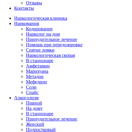
Отзывы
Контакты
Наркологическая клиника
Наркомания
Кодирование
Нарколог на дом
Принудительное лечение
Помощь при передозировке
Снятие ломки
Наркологическая скорая
В стационаре
Амфетамин
Марихуана
Метадон
Мефедрон
Соли
Спайс
Алкоголизм
Пивной
На дому
В стационаре
Принудительное лечение
Женский
Подростковый