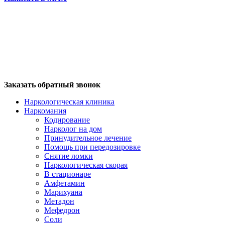
Заказать обратный звонок
Наркологическая клиника
Наркомания
Кодирование
Нарколог на дом
Принудительное лечение
Помощь при передозировке
Снятие ломки
Наркологическая скорая
В стационаре
Амфетамин
Марихуана
Метадон
Мефедрон
Соли