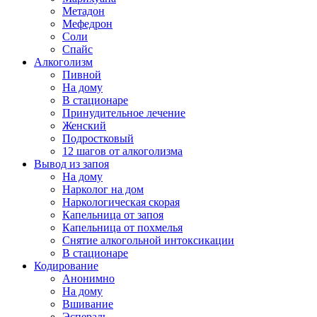
Метадон
Мефедрон
Соли
Спайс
Алкоголизм
Пивной
На дому
В стационаре
Принудительное лечение
Женский
Подростковый
12 шагов от алкоголизма
Вывод из запоя
На дому
Нарколог на дом
Наркологическая скорая
Капельница от запоя
Капельница от похмелья
Снятие алкогольной интоксикации
В стационаре
Кодирование
Анонимно
На дому
Вшивание
Эспераль