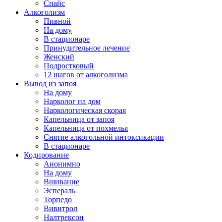
Спайс
Алкоголизм
Пивной
На дому
В стационаре
Принудительное лечение
Женский
Подростковый
12 шагов от алкоголизма
Вывод из запоя
На дому
Нарколог на дом
Наркологическая скорая
Капельница от запоя
Капельница от похмелья
Снятие алкогольной интоксикации
В стационаре
Кодирование
Анонимно
На дому
Вшивание
Эспераль
Торпедо
Вивитрол
Налтрексон