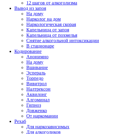
12 шагов от алкоголизма
Вывод из запоя
На дому
Нарколог на дом
Наркологическая скорая
Капельница от запоя
Капельница от похмелья
Снятие алкогольной интоксикации
В стационаре
Кодирование
Анонимно
На дому
Вшивание
Эспераль
Торпедо
Вивитрол
Налтрексон
Аквилонг
Алгоминал
Гипноз
Довженко
От наркомании
Рехаб
Для наркозависимых
Для алкоголиков