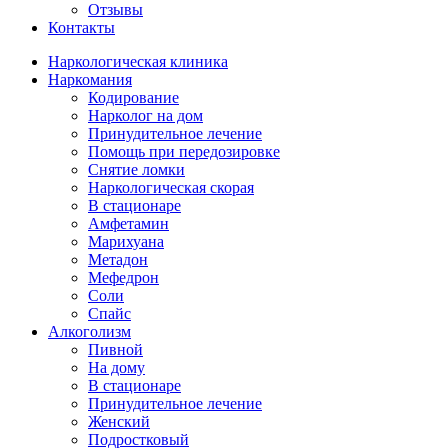
Отзывы
Контакты
Наркологическая клиника
Наркомания
Кодирование
Нарколог на дом
Принудительное лечение
Помощь при передозировке
Снятие ломки
Наркологическая скорая
В стационаре
Амфетамин
Марихуана
Метадон
Мефедрон
Соли
Спайс
Алкоголизм
Пивной
На дому
В стационаре
Принудительное лечение
Женский
Подростковый