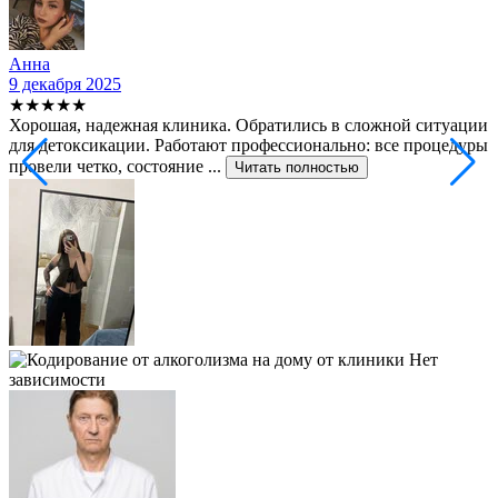
Анна
9 декабря 2025
2
★★★★★
Хорошая, надежная клиника. Обратились в сложной ситуации
С
для детоксикации. Работают профессионально: все процедуры
т
провели четко, состояние ...
ф
Читать полностью