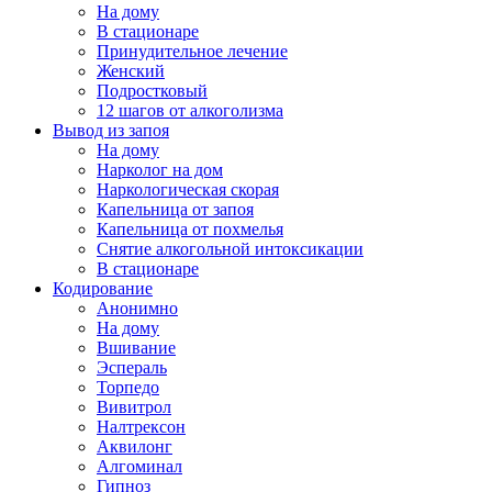
На дому
В стационаре
Принудительное лечение
Женский
Подростковый
12 шагов от алкоголизма
Вывод из запоя
На дому
Нарколог на дом
Наркологическая скорая
Капельница от запоя
Капельница от похмелья
Снятие алкогольной интоксикации
В стационаре
Кодирование
Анонимно
На дому
Вшивание
Эспераль
Торпедо
Вивитрол
Налтрексон
Аквилонг
Алгоминал
Гипноз