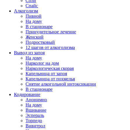
Соли
Спайс
Алкоголизм
Пивной
На дому
В стационаре
Принудительное лечение
Женский
Подростковый
12 шагов от алкоголизма
Вывод из запоя
На дому
Нарколог на дом
Наркологическая скорая
Капельница от запоя
Капельница от похмелья
Снятие алкогольной интоксикации
В стационаре
Кодирование
Анонимно
На дому
Вшивание
Эспераль
Торпедо
Вивитрол