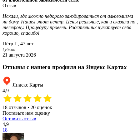
Отзыв
Искали, где можно недорого закодироваться от алкоголизма
П
на дому. Нашел этот центр. Цены реальные, как и сказали по
Д
телефону. Процедуру провели. Родственник чувствует себя
с
хорошо, спасибо!
В
Пётр Г., 47 лет
Г
1
Губкин
21 августа 2026
Отзывы с нашего профиля на Яндекс Картах
Яндекс Карты
4,9
18 отзывов • 20 оценок
Поставьте нам оценку
Оставить отзыв
4,9
18