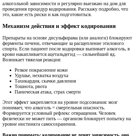
алкогольной зависимости и регулярно выезжаю на дом для
проведения процедур кодирования. Расскажу подробно, что
это, какие есть риски и как подготовиться.
Механизм действия и эффект кодирования
Препараты на основе дисульфирама (или аналоги) блокируют
ферменты печени, отвечающие за расщепление этилового
спирта. Если пациент после кодировки выпивает алкоголь, в
крови накапливается ацетальдегид — сильнейший яд.
Возникает тяжелая реакция:
Резкое покраснение кожи
Удушье, нехватка воздуха
Тахикардия, скачки давления
Тошнота, рвота
Паническая атака, страх смерти
Этот эффект закрепляется на уровне подсознания: мозг
понимает, что алкоголь = смертельная опасность.
Формируется условный рефлекс отвращения. Человек
физически не может пить — организм блокирует попытку на
уровне инстинкта самосохранения.
Важно понимать: кодирование не лечит зависимость, оно