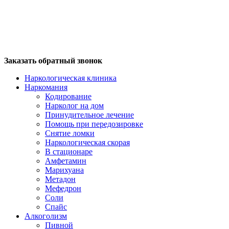
Заказать обратный звонок
Наркологическая клиника
Наркомания
Кодирование
Нарколог на дом
Принудительное лечение
Помощь при передозировке
Снятие ломки
Наркологическая скорая
В стационаре
Амфетамин
Марихуана
Метадон
Мефедрон
Соли
Спайс
Алкоголизм
Пивной