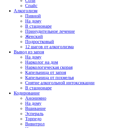
Соли
Спайс
Алкоголизм
Пивной
На дому
В стационаре
Принудительное лечение
Женский
Подростковый
12 шагов от алкоголизма
Вывод из запоя
На дому
Нарколог на дом
Наркологическая скорая
Капельница от запоя
Капельница от похмелья
Снятие алкогольной интоксикации
В стационаре
Кодирование
Анонимно
На дому
Вшивание
Эспераль
Торпедо
Вивитрол