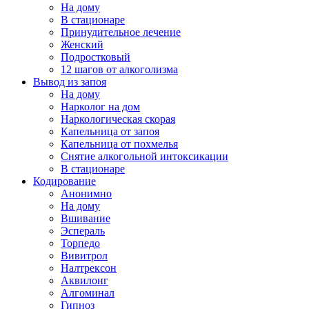
На дому
В стационаре
Принудительное лечение
Женский
Подростковый
12 шагов от алкоголизма
Вывод из запоя
На дому
Нарколог на дом
Наркологическая скорая
Капельница от запоя
Капельница от похмелья
Снятие алкогольной интоксикации
В стационаре
Кодирование
Анонимно
На дому
Вшивание
Эспераль
Торпедо
Вивитрол
Налтрексон
Аквилонг
Алгоминал
Гипноз