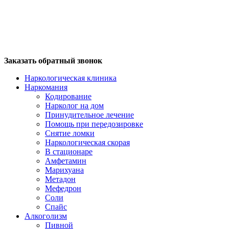
Заказать обратный звонок
Наркологическая клиника
Наркомания
Кодирование
Нарколог на дом
Принудительное лечение
Помощь при передозировке
Снятие ломки
Наркологическая скорая
В стационаре
Амфетамин
Марихуана
Метадон
Мефедрон
Соли
Спайс
Алкоголизм
Пивной