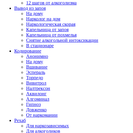
12 шагов от алкоголизма
Вывод из запоя
На дому
Нарколог на дом
Наркологическая скорая
Капельница от запоя
Капельница от похмелья
Снятие алкогольной интоксикации
В стационаре
Кодирование
Анонимно
На дому
Вшивание
Эспераль
Торпедо
Вивитрол
Налтрексон
Аквилонг
Алгоминал
Гипноз
Довженко
От наркомании
Рехаб
Для наркозависимых
Для алкоголиков