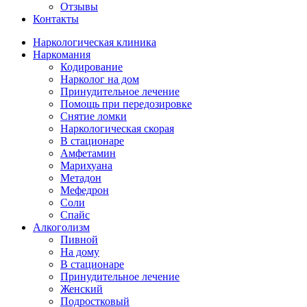
Отзывы
Контакты
Наркологическая клиника
Наркомания
Кодирование
Нарколог на дом
Принудительное лечение
Помощь при передозировке
Снятие ломки
Наркологическая скорая
В стационаре
Амфетамин
Марихуана
Метадон
Мефедрон
Соли
Спайс
Алкоголизм
Пивной
На дому
В стационаре
Принудительное лечение
Женский
Подростковый