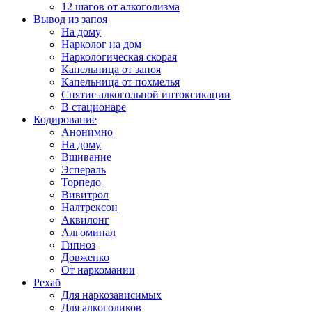
12 шагов от алкоголизма
Вывод из запоя
На дому
Нарколог на дом
Наркологическая скорая
Капельница от запоя
Капельница от похмелья
Снятие алкогольной интоксикации
В стационаре
Кодирование
Анонимно
На дому
Вшивание
Эспераль
Торпедо
Вивитрол
Налтрексон
Аквилонг
Алгоминал
Гипноз
Довженко
От наркомании
Рехаб
Для наркозависимых
Для алкоголиков