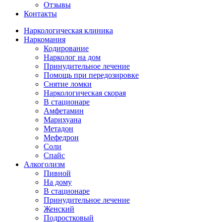
Отзывы
Контакты
Наркологическая клиника
Наркомания
Кодирование
Нарколог на дом
Принудительное лечение
Помощь при передозировке
Снятие ломки
Наркологическая скорая
В стационаре
Амфетамин
Марихуана
Метадон
Мефедрон
Соли
Спайс
Алкоголизм
Пивной
На дому
В стационаре
Принудительное лечение
Женский
Подростковый