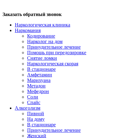
Заказать обратный звонок
Наркологическая клиника
Наркомания
Кодирование
Нарколог на дом
Принудительное лечение
Помощь при передозировке
Снятие ломки
Наркологическая скорая
В стационаре
Амфетамин
Марихуана
Метадон
Мефедрон
Соли
Спайс
Алкоголизм
Пивной
На дому
В стационаре
Принудительное лечение
Женский