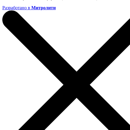
Разработано в
Митролити