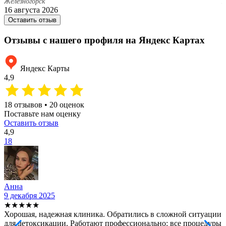
Железногорск
Ж
16 августа 2026
1
Оставить отзыв
Отзывы с нашего профиля на Яндекс Картах
Яндекс Карты
4,9
18 отзывов • 20 оценок
Поставьте нам оценку
Оставить отзыв
4,9
18
Анна
9 декабря 2025
2
★★★★★
Хорошая, надежная клиника. Обратились в сложной ситуации
С
для детоксикации. Работают профессионально: все процедуры
т