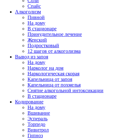
Соли
Спайс
Алкоголизм
Пивной
На дому
В стационаре
Принудительное лечение
Женский
Подростковый
12 шагов от алкоголизма
Вывод из запоя
На дому
Нарколог на дом
Наркологическая скорая
Капельница от запоя
Капельница от похмелья
Снятие алкогольной интоксикации
В стационаре
Кодирование
На дому
Вшивание
Эспераль
Торпедо
Вивитрол
Гипноз