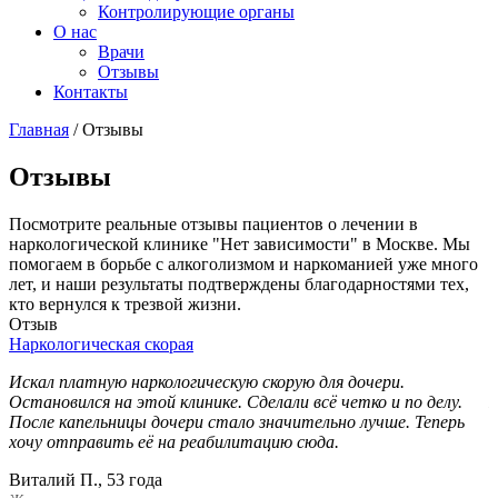
Контролирующие органы
О нас
Врачи
Отзывы
Контакты
Главная
/
Отзывы
Отзывы
Посмотрите реальные отзывы пациентов о лечении в
наркологической клинике "Нет зависимости" в Москве. Мы
помогаем в борьбе с алкоголизмом и наркоманией уже много
лет, и наши результаты подтверждены благодарностями тех,
кто вернулся к трезвой жизни.
Отзыв
Наркологическая скорая
Н
Искал платную наркологическую скорую для дочери.
В
Остановился на этой клинике. Сделали всё четко и по делу.
П
После капельницы дочери стало значительно лучше. Теперь
д
хочу отправить её на реабилитацию сюда.
к
Виталий П., 53 года
П