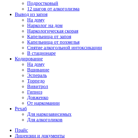
Подростковый
12 шагов от алкоголизма
Вывод из запоя
На дому
Нарколог на дом
Наркологическая скорая
Капельница от запоя
Капельница от похмелья
Снятие алкогольной интоксикации
В стационаре
Кодирование
На дому
Вшивание
Эспераль
Торпедо
Вивитрол
Гипноз
Довженко
От наркомании
Рехаб
Для наркозависимых
Для алкоголиков
Прайс
Лицензии и документы