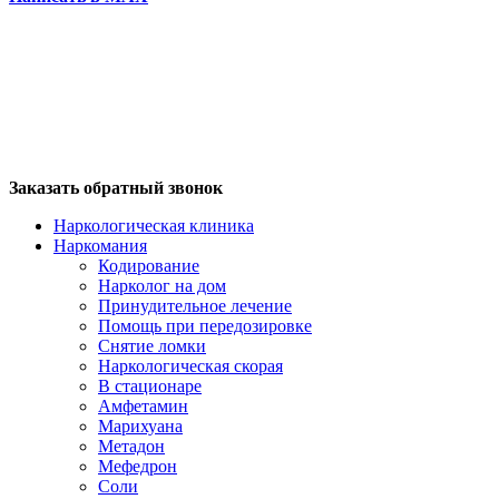
Заказать обратный звонок
Наркологическая клиника
Наркомания
Кодирование
Нарколог на дом
Принудительное лечение
Помощь при передозировке
Снятие ломки
Наркологическая скорая
В стационаре
Амфетамин
Марихуана
Метадон
Мефедрон
Соли