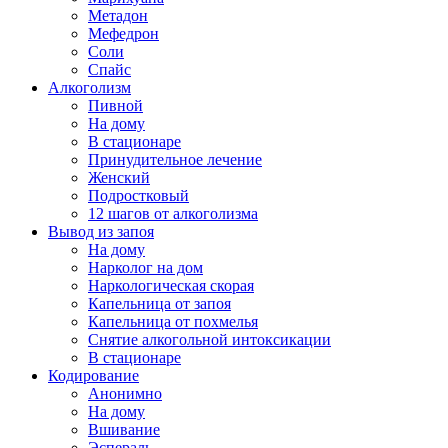
Метадон
Мефедрон
Соли
Спайс
Алкоголизм
Пивной
На дому
В стационаре
Принудительное лечение
Женский
Подростковый
12 шагов от алкоголизма
Вывод из запоя
На дому
Нарколог на дом
Наркологическая скорая
Капельница от запоя
Капельница от похмелья
Снятие алкогольной интоксикации
В стационаре
Кодирование
Анонимно
На дому
Вшивание
Эспераль