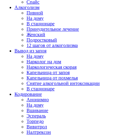
Спайс
Алкоголизм
Пивной
На дому
В стационаре
Принудительное лечение
Женский
Подростковый
12 шагов от алкоголизма
Вывод из запоя
На дому
Нарколог на дом
Наркологическая скорая
Капельница от запоя
Капельница от похмелья
Снятие алкогольной интоксикации
В стационаре
Кодирование
Анонимно
На дому
Вшивание
Эспераль
Торпедо
Вивитрол
Налтрексон