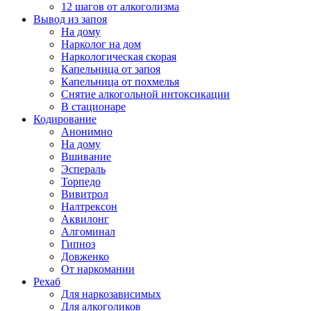
12 шагов от алкоголизма
Вывод из запоя
На дому
Нарколог на дом
Наркологическая скорая
Капельница от запоя
Капельница от похмелья
Снятие алкогольной интоксикации
В стационаре
Кодирование
Анонимно
На дому
Вшивание
Эспераль
Торпедо
Вивитрол
Налтрексон
Аквилонг
Алгоминал
Гипноз
Довженко
От наркомании
Рехаб
Для наркозависимых
Для алкоголиков