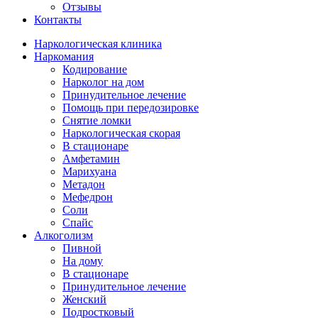
Отзывы
Контакты
Наркологическая клиника
Наркомания
Кодирование
Нарколог на дом
Принудительное лечение
Помощь при передозировке
Снятие ломки
Наркологическая скорая
В стационаре
Амфетамин
Марихуана
Метадон
Мефедрон
Соли
Спайс
Алкоголизм
Пивной
На дому
В стационаре
Принудительное лечение
Женский
Подростковый