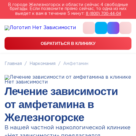
В городе Железногорск и области сейчас 4 свободные
бригады. Если позвоните прямо сейчас, то одна из них
8 (800) 700-44-04
выедет к вам в течение 5 минут:
ОБРАТИТЬСЯ В КЛИНИКУ
Главная
/
Наркомания
/
Амфетамин
Лечение зависимости
от амфетамина в
Железногорске
В нашей частной наркологической клинике