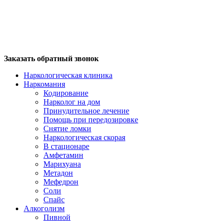
Заказать обратный звонок
Наркологическая клиника
Наркомания
Кодирование
Нарколог на дом
Принудительное лечение
Помощь при передозировке
Снятие ломки
Наркологическая скорая
В стационаре
Амфетамин
Марихуана
Метадон
Мефедрон
Соли
Спайс
Алкоголизм
Пивной