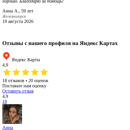
хорошо. Благодарю за помощь!
а
р
Анна А., 59 лет
Е
Железногорск
19 августа 2026
Ж
1
Отзывы с нашего профиля на Яндекс Картах
Яндекс Карты
4,9
18 отзывов • 20 оценок
Поставьте нам оценку
Оставить отзыв
4,9
18
Анна