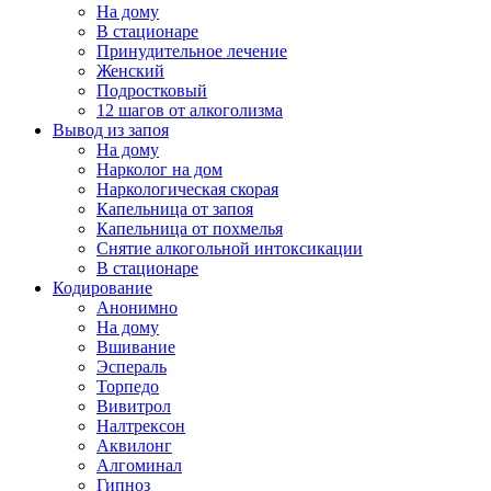
На дому
В стационаре
Принудительное лечение
Женский
Подростковый
12 шагов от алкоголизма
Вывод из запоя
На дому
Нарколог на дом
Наркологическая скорая
Капельница от запоя
Капельница от похмелья
Снятие алкогольной интоксикации
В стационаре
Кодирование
Анонимно
На дому
Вшивание
Эспераль
Торпедо
Вивитрол
Налтрексон
Аквилонг
Алгоминал
Гипноз