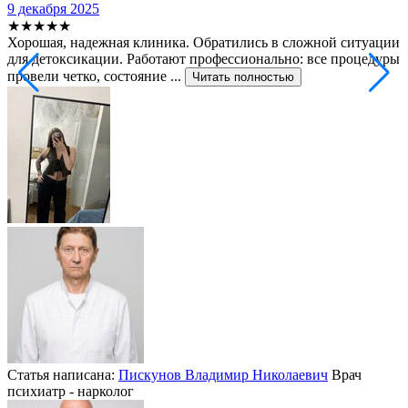
9 декабря 2025
2
★★★★★
Хорошая, надежная клиника. Обратились в сложной ситуации
С
для детоксикации. Работают профессионально: все процедуры
т
провели четко, состояние ...
ф
Читать полностью
Статья написана:
Пискунов Владимир Николаевич
Врач
психиатр - нарколог