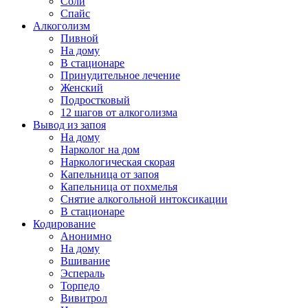
Соли
Спайс
Алкоголизм
Пивной
На дому
В стационаре
Принудительное лечение
Женский
Подростковый
12 шагов от алкоголизма
Вывод из запоя
На дому
Нарколог на дом
Наркологическая скорая
Капельница от запоя
Капельница от похмелья
Снятие алкогольной интоксикации
В стационаре
Кодирование
Анонимно
На дому
Вшивание
Эспераль
Торпедо
Вивитрол