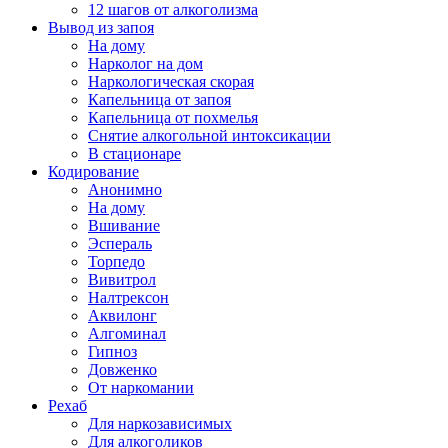
12 шагов от алкоголизма
Вывод из запоя
На дому
Нарколог на дом
Наркологическая скорая
Капельница от запоя
Капельница от похмелья
Снятие алкогольной интоксикации
В стационаре
Кодирование
Анонимно
На дому
Вшивание
Эспераль
Торпедо
Вивитрол
Налтрексон
Аквилонг
Алгоминал
Гипноз
Довженко
От наркомании
Рехаб
Для наркозависимых
Для алкоголиков