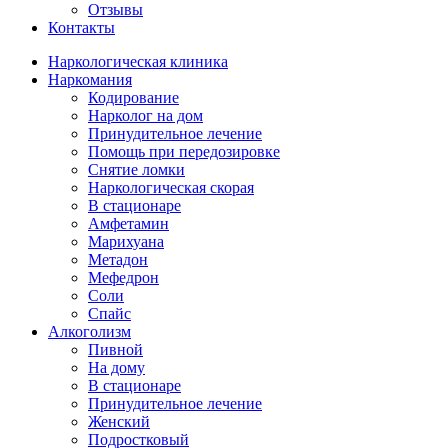
Отзывы
Контакты
Наркологическая клиника
Наркомания
Кодирование
Нарколог на дом
Принудительное лечение
Помощь при передозировке
Снятие ломки
Наркологическая скорая
В стационаре
Амфетамин
Марихуана
Метадон
Мефедрон
Соли
Спайс
Алкоголизм
Пивной
На дому
В стационаре
Принудительное лечение
Женский
Подростковый